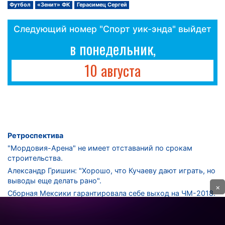
Футбол
«Зенит» ФК
Герасимец Сергей
Следующий номер "Спорт уик-энда" выйдет
в понедельник,
10 августа
Ретроспектива
"Мордовия-Арена" не имеет отставаний по срокам
строительства.
Александр Гришин: "Хорошо, что Кучаеву дают играть, но
выводы еще делать рано".
×
Сборная Мексики гарантировала себе выход на ЧМ-2018.
Дмитрий Сычев: "Безусловно, "Лужники" - лучший
стадион в стране".