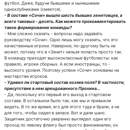
футбол. Даже, будучи бывшими и нынешними
одноклубниками (смеется).
- В составе «Сочи» вышло шесть бывших зенитовцев, а
всего таковых - десять. Как можете прокомментировать
такое формирование команды?
- Мне сложно сказать - вопросы надо задавать
руководству «Сочи». Одно лишь могу сказать, что это
качественные игроки. Наверное, по-другому быть не
может, потому что в «Зенит» нельзя попасть просто так.
В команду приходят высококлассные футболисты: как
правило, игроки сборных. А если иностранцы, то -
высокого уровня. Поэтому успехи «Сочи» основаны на
мастерстве игроков.
- Удивил ли стартовый состав хозяев поля? В частности,
присутствие в нем арендованного Прохина…
- Да, поскольку это первый его выход в стартовом
составе. В остальном было так, как мы и привыкли
видеть. В то же время, его для этого туда и брали, а не
для того, чтобы сидел в запасе. Вот и дали шанс.
Защитник достаточно уверенно выглядел: один его
проход по левому флангу был просто феноменален, он