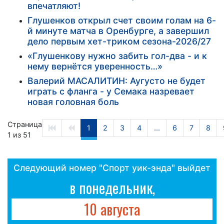
впечатляют!
Глушенков открыл счет своим голам на 6-
й минуте матча в Оренбурге, а завершил
дело первым хет-триком сезона-2026/27
«Глушенкову нужно забить гол-два - и к
нему вернётся уверенность…»
Валерий МАСАЛИТИН: Аугусто не будет
играть с фланга - у Семака назревает
новая головная боль
Страница
1
2
3
4
...
6
7
8
1 из 51
Следующий номер "Спорт уик-энда" выйдет
в понедельник,
10 августа