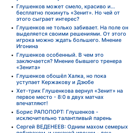
Глушенков может смело, красиво и…
бесплатно покинуть «Зенит». Но чей от
этого сыграет интерес?
Глушенков не только забивает. На поле он
выделяется своими решениями. От этого
игрока можно ждать большего. Мнение
Игонина
Глушенков особенный. В чем это
заключается? Мнение бывшего тренера
«Зенита»
Глушенков обошёл Халка, но пока
уступает Кержакову и Дзюбе
Хет-трик Глушенкова вернул «Зенит» на
первое место - 8:0 в двух матчах
впечатляют!
Борис РАПОПОРТ: Глушенков -
исключительно талантливый парень
Сергей ВЕДЕНЕЕВ: Одним махом семерых
побивахом, и никакой иронии - день