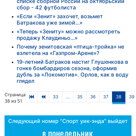
списке сборной России на октябрьский
сбор - 42 футболиста
«Если «Зенит» захочет, возьмет
Батракова уже зимой…»
«Теперь «Зениту» можно рассмотреть
продажу Клаудиньо…»
Почему зенитовская «птица-тройка» не
взлетела на «Газпром-Арене»?
19-летний Батраков настиг Глушенкова в
гонке бомбардиров сезона, оформив
дубль за «Локомотив». Орлов, как в воду
глядел
Страница
33
...
35
36
37
38
39
38 из 51
Следующий номер "Спорт уик-энда" выйдет
в понедельник,