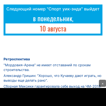
Следующий номер "Спорт уик-энда" выйдет
в понедельник,
10 августа
Ретроспектива
"Мордовия-Арена" не имеет отставаний по срокам
строительства.
Александр Гришин: "Хорошо, что Кучаеву дают играть, но
выводы еще делать рано".
×
Сборная Мексики гарантировала себе выход на ЧМ-2018.
Дмитрий Сычев: "Безусловно, "Лужники" - лучший
стадион в стране".
ФНЛ. "Спартак-2" в меньшинстве проиграл "Лучу-