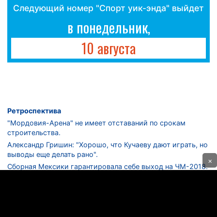
Следующий номер "Спорт уик-энда" выйдет
в понедельник,
10 августа
Ретроспектива
"Мордовия-Арена" не имеет отставаний по срокам
строительства.
Александр Гришин: "Хорошо, что Кучаеву дают играть, но
выводы еще делать рано".
×
Сборная Мексики гарантировала себе выход на ЧМ-2018.
Дмитрий Сычев: "Безусловно, "Лужники" - лучший
стадион в стране".
ФНЛ. "Спартак-2" в меньшинстве проиграл "Лучу-
Энергии".