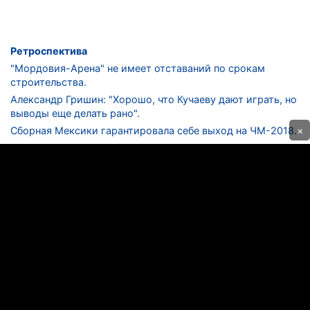
Ретроспектива
"Мордовия-Арена" не имеет отставаний по срокам
строительства.
Александр Гришин: "Хорошо, что Кучаеву дают играть, но
выводы еще делать рано".
×
Сборная Мексики гарантировала себе выход на ЧМ-2018.
Дмитрий Сычев: "Безусловно, "Лужники" - лучший
стадион в стране".
ФНЛ. "Спартак-2" в меньшинстве проиграл "Лучу-
Энергии".
ЦСКА одержал 250-ю "сухую" победу в чемпионатах
России.
КОНТАКТЫ