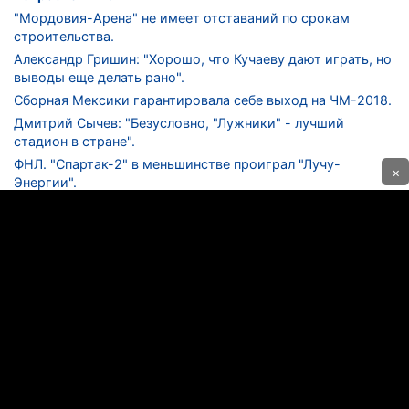
"Мордовия-Арена" не имеет отставаний по срокам
строительства.
Александр Гришин: "Хорошо, что Кучаеву дают играть, но
выводы еще делать рано".
Сборная Мексики гарантировала себе выход на ЧМ-2018.
Дмитрий Сычев: "Безусловно, "Лужники" - лучший
стадион в стране".
ФНЛ. "Спартак-2" в меньшинстве проиграл "Лучу-
×
Энергии".
ЦСКА одержал 250-ю "сухую" победу в чемпионатах
России.
КОНТАКТЫ