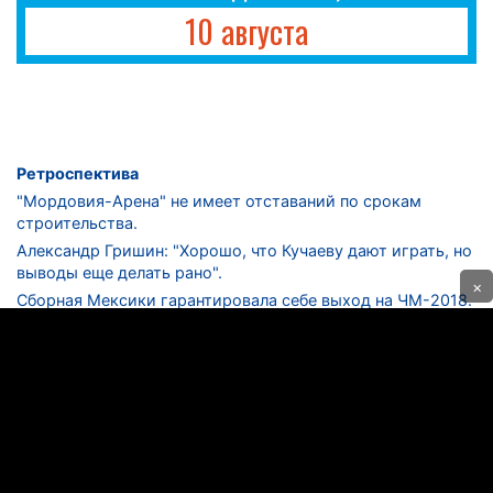
10 августа
Ретроспектива
"Мордовия-Арена" не имеет отставаний по срокам
строительства.
Александр Гришин: "Хорошо, что Кучаеву дают играть, но
выводы еще делать рано".
×
Сборная Мексики гарантировала себе выход на ЧМ-2018.
Дмитрий Сычев: "Безусловно, "Лужники" - лучший
стадион в стране".
ФНЛ. "Спартак-2" в меньшинстве проиграл "Лучу-
Энергии".
ЦСКА одержал 250-ю "сухую" победу в чемпионатах
России.