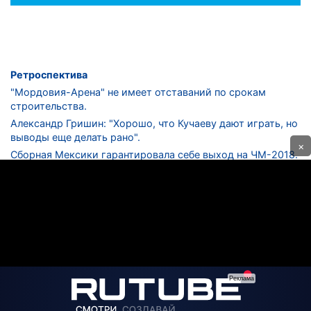
Ретроспектива
"Мордовия-Арена" не имеет отставаний по срокам
строительства.
Александр Гришин: "Хорошо, что Кучаеву дают играть, но
выводы еще делать рано".
×
Сборная Мексики гарантировала себе выход на ЧМ-2018.
Дмитрий Сычев: "Безусловно, "Лужники" - лучший
стадион в стране".
ФНЛ. "Спартак-2" в меньшинстве проиграл "Лучу-
Энергии".
ЦСКА одержал 250-ю "сухую" победу в чемпионатах
России.