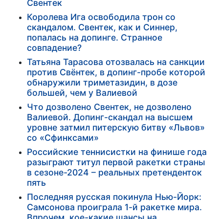
Свентек
Королева Ига освободила трон со
скандалом. Свентек, как и Синнер,
попалась на допинге. Странное
совпадение?
Татьяна Тарасова отозвалась на санкции
против Свёнтек, в допинг-пробе которой
обнаружили триметазидин, в дозе
большей, чем у Валиевой
Что дозволено Свентек, не дозволено
Валиевой. Допинг-скандал на высшем
уровне затмил питерскую битву «Львов»
со «Сфинксами»
Российские теннисистки на финише года
разыграют титул первой ракетки страны
в сезоне-2024 – реальных претенденток
пять
Последняя русская покинула Нью-Йорк:
Самсонова проиграла 1-й ракетке мира.
Впрочем, кое-какие шансы на