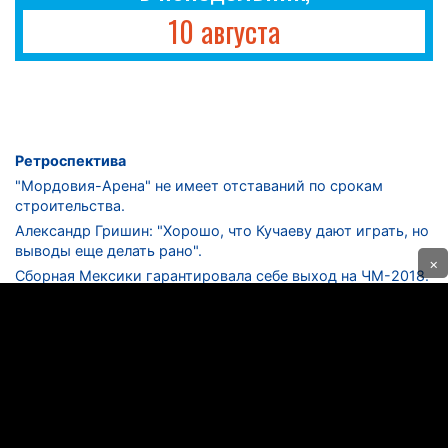
10 августа
Ретроспектива
"Мордовия-Арена" не имеет отставаний по срокам
строительства.
Александр Гришин: "Хорошо, что Кучаеву дают играть, но
выводы еще делать рано".
×
Сборная Мексики гарантировала себе выход на ЧМ-2018.
Дмитрий Сычев: "Безусловно, "Лужники" - лучший
стадион в стране".
ФНЛ. "Спартак-2" в меньшинстве проиграл "Лучу-
Энергии".
ЦСКА одержал 250-ю "сухую" победу в чемпионатах
России.