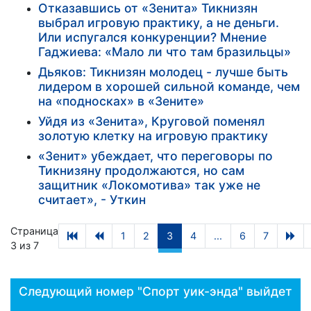
Отказавшись от «Зенита» Тикнизян
выбрал игровую практику, а не деньги.
Или испугался конкуренции? Мнение
Гаджиева: «Мало ли что там бразильцы»
Дьяков: Тикнизян молодец - лучше быть
лидером в хорошей сильной команде, чем
на «подносках» в «Зените»
Уйдя из «Зенита», Круговой поменял
золотую клетку на игровую практику
«Зенит» убеждает, что переговоры по
Тикнизяну продолжаются, но сам
защитник «Локомотива» так уже не
считает», - Уткин
Страница
1
2
3
4
...
6
7
3 из 7
Следующий номер "Спорт уик-энда" выйдет