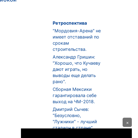
Ретроспектива
"Мордовия-Арена" не
имеет отставаний по
срокам
строительства.
Александр Гришин:
"Хорошо, что Кучаеву
дают играть, но
выводы еще делать
рано".
Сборная Мексики
гарантировала себе
выход на ЧМ-2018.
Дмитрий Сычев:
"Безусловно,
"Лужники" - лучший
×
стадион в стране".
ФНЛ. "Спартак-2" в