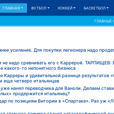
ГЛАВНАЯ
ФУТБОЛ
ХОККЕЙ
БАСКЕТБОЛ
ГЛАВНЫЕ
нее усиление. Для покупки легионера надо продат
и не надо сравнивать его с Каррерой. ТАРПИЩЕВ: В
е какого-то непонятного бизнеса
е Карреры и удивительной разнице результатов «
и еще четверо итальянцев
уже нанял переводчика для Ваноли. Делаем ставк
елых» продержится итальянец?
ар по позициям Витории в «Спартаке». Раз уж «Л
ост главного тренера станет катастрофической о