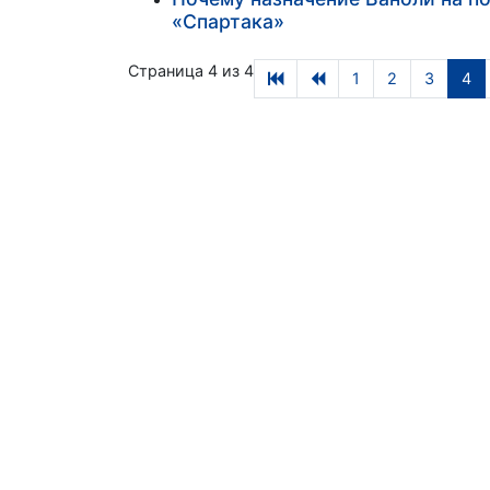
«Спартака»
Страница 4 из 4
1
2
3
4