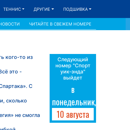
ТЕННИС
ДРУГИЕ
ПОДШИВКА
 НОВОСТИ
ЧИТАЙТЕ В СВЕЖЕМ НОМЕРЕ
ь кого-то из
Следующий
номер "Спорт
сё это -
уик-энда"
выйдет
Спартака». С
в
понедельник,
и, сколько
10 августа
егия» не смогла
шибкой