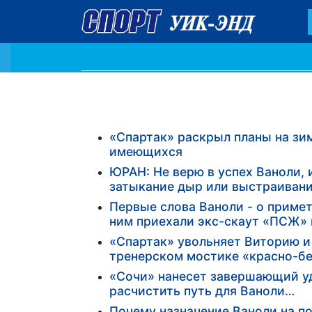
«Спартак» раскрыл планы на зим
имеющихся
ЮРАН: Не верю в успех Ваноли, 
затыкание дыр или выстраивани
Первые слова Ваноли - о примет
ним приехали экс-скаут «ПСЖ» 
«Спартак» увольняет Виторию и 
тренерском мостике «красно-б
«Сочи» нанесет завершающий уд
расчистить путь для Ваноли…
Почему назначение Ваноли на п