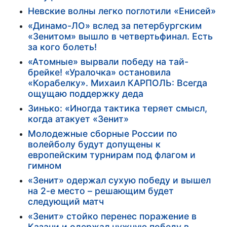
Невские волны легко поглотили «Енисей»
«Динамо-ЛО» вслед за петербургским
«Зенитом» вышло в четвертьфинал. Есть
за кого болеть!
«Атомные» вырвали победу на тай-
брейке! «Уралочка» остановила
«Корабелку». Михаил КАРПОЛЬ: Всегда
ощущаю поддержку деда
Зинько: «Иногда тактика теряет смысл,
когда атакует «Зенит»
Молодежные сборные России по
волейболу будут допущены к
европейским турнирам под флагом и
гимном
«Зенит» одержал сухую победу и вышел
на 2-е место – решающим будет
следующий матч
«Зенит» стойко перенес поражение в
Казани и одержал нужную победу в