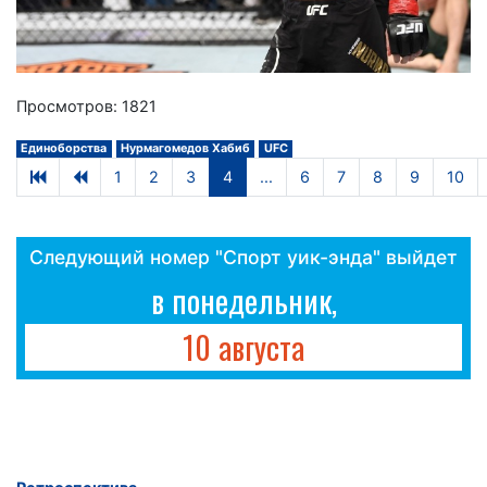
Просмотров: 1821
Единоборства
Нурмагомедов Хабиб
UFC
1
2
3
4
...
6
7
8
9
10
Следующий номер "Спорт уик-энда" выйдет
в понедельник,
10 августа