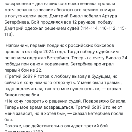
воскресенье - два наших соотечественника провели
матч-реванш за звание абсолютного чемпиона мира
в полутяжелом весе. Дмитрий Бивол побелил Артура
Бетербиева. Бой продлился все 12 раундов, победу
Дмитрий одержал решением судей (114-114, 116-112, 115-
113).
Напомним, первый поединок российских боксеров
прошел в октябре 2024 года. Тогда победу судейским
решением одержал Бетербиев. Теперь на счету Бивола 24
победы при одном поражение. Бетербиев проиграл
первый бой из 22.
«Третий бой? Я готов к любому вызову в будущем, но
сейчас я хочу немного отдохнуть. У меня были травмы,
надо подлечиться, так что мне нужен отдых», — сказал
Бивол после боя.
«Не хочу говорить о решении судей. Поздравляю Бивола.
Теперь мое время возвращаться. Третий бой? Это не от
меня зависит, но я хотел бы», — сказал Бетербиев после
боя.
Похоже, нас действительно ожидает третий бой.
Просмотров: 1399