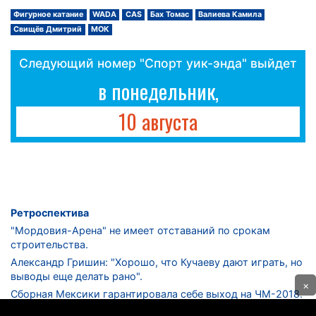
Фигурное катание
WADA
CAS
Бах Томас
Валиева Камила
Свищёв Дмитрий
МОК
Следующий номер "Спорт уик-энда" выйдет
в понедельник,
10 августа
Ретроспектива
"Мордовия-Арена" не имеет отставаний по срокам
строительства.
Александр Гришин: "Хорошо, что Кучаеву дают играть, но
выводы еще делать рано".
×
Сборная Мексики гарантировала себе выход на ЧМ-2018.
Дмитрий Сычев: "Безусловно, "Лужники" - лучший