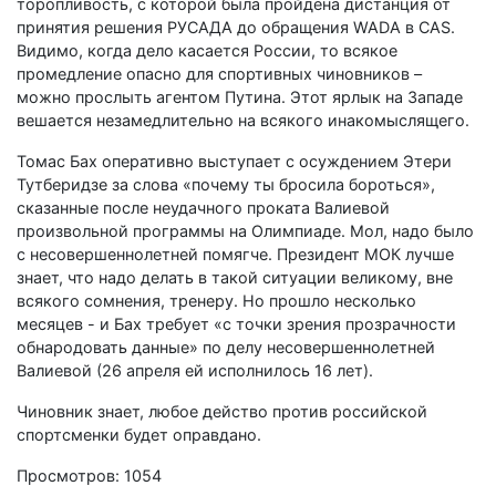
торопливость, с которой была пройдена дистанция от
принятия решения РУСАДА до обращения WADA в CAS.
Видимо, когда дело касается России, то всякое
промедление опасно для спортивных чиновников –
можно прослыть агентом Путина. Этот ярлык на Западе
вешается незамедлительно на всякого инакомыслящего.
Томас Бах оперативно выступает с осуждением Этери
Тутберидзе за слова «почему ты бросила бороться»,
сказанные после неудачного проката Валиевой
произвольной программы на Олимпиаде. Мол, надо было
с несовершеннолетней помягче. Президент МОК лучше
знает, что надо делать в такой ситуации великому, вне
всякого сомнения, тренеру. Но прошло несколько
месяцев - и Бах требует «с точки зрения прозрачности
обнародовать данные» по делу несовершеннолетней
Валиевой (26 апреля ей исполнилось 16 лет).
Чиновник знает, любое действо против российской
спортсменки будет оправдано.
Просмотров: 1054