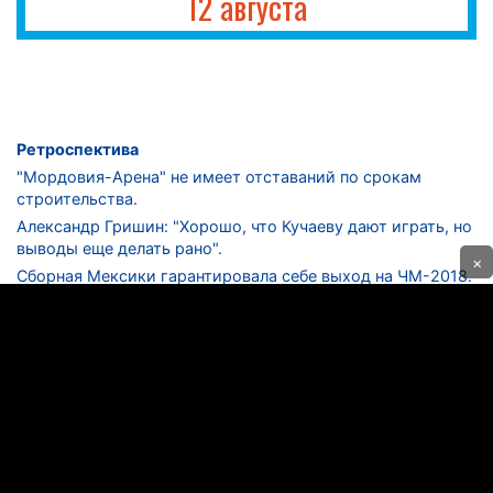
12 августа
Ретроспектива
"Мордовия-Арена" не имеет отставаний по срокам
строительства.
Александр Гришин: "Хорошо, что Кучаеву дают играть, но
выводы еще делать рано".
×
Сборная Мексики гарантировала себе выход на ЧМ-2018.
Дмитрий Сычев: "Безусловно, "Лужники" - лучший
стадион в стране".
ФНЛ. "Спартак-2" в меньшинстве проиграл "Лучу-
Энергии".
ЦСКА одержал 250-ю "сухую" победу в чемпионатах
России.