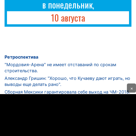
в понедельник,
10 августа
Ретроспектива
"Мордовия-Арена" не имеет отставаний по срокам
строительства.
Александр Гришин: "Хорошо, что Кучаеву дают играть, но
выводы еще делать рано".
×
Сборная Мексики гарантировала себе выход на ЧМ-2018.
Дмитрий Сычев: "Безусловно, "Лужники" - лучший
стадион в стране".
ФНЛ. "Спартак-2" в меньшинстве проиграл "Лучу-
Энергии".
ЦСКА одержал 250-ю "сухую" победу в чемпионатах
России.