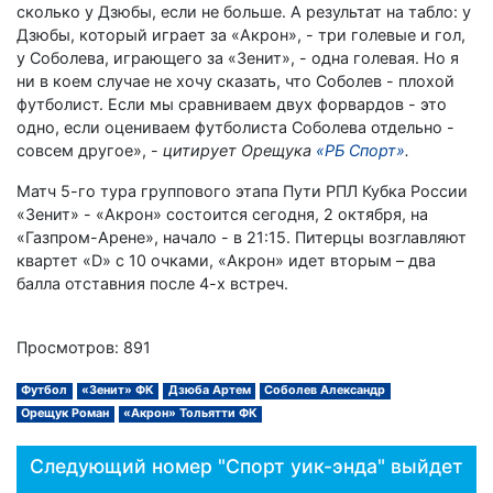
сколько у Дзюбы, если не больше. А результат на табло: у
Дзюбы, который играет за «Акрон», - три голевые и гол,
у Соболева, играющего за «Зенит», - одна голевая. Но я
ни в коем случае не хочу сказать, что Соболев - плохой
футболист. Если мы сравниваем двух форвардов - это
одно, если оцениваем футболиста Соболева отдельно -
совсем другое», -
цитирует Орещука
«РБ Спорт»
.
Матч 5-го тура группового этапа Пути РПЛ Кубка России
«Зенит» - «Акрон» состоится сегодня, 2 октября, на
«Газпром-Арене», начало - в 21:15. Питерцы возглавляют
квартет «D» с 10 очками, «Акрон» идет вторым – два
балла отставния после 4-х встреч.
Просмотров: 891
Футбол
«Зенит» ФК
Дзюба Артем
Соболев Александр
Орещук Роман
«Акрон» Тольятти ФК
Следующий номер "Спорт уик-энда" выйдет