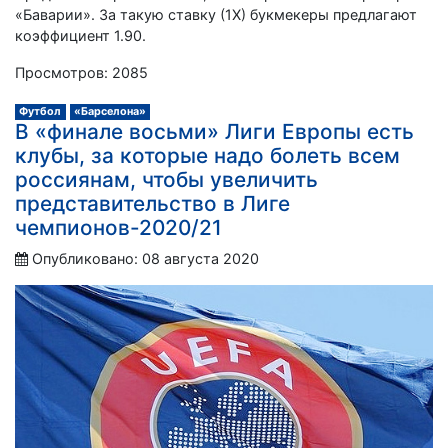
«Баварии». За такую ставку (1Х) букмекеры предлагают
коэффициент 1.90.
Просмотров: 2085
Футбол
«Барселона»
В «финале восьми» Лиги Европы есть
клубы, за которые надо болеть всем
россиянам, чтобы увеличить
представительство в Лиге
чемпионов-2020/21
Опубликовано: 08 августа 2020