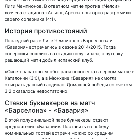
Лиги Чемпионов. В ответном матче против «Челси»
хозяева стадиона «Альянц Арена» повторно разгромили
своего соперника (4:1).
История противостояний
Последний раз в Лиге Чемпионов «Барселона» и
«Бавария» встречались в сезоне 2014/2015. Тогда
соперники сошлись на стадии полуфинала, а путевку
решающий матч добыл испанский клуб.
«Сине-гранатовые» обыграли оппонента в первом матче в
Каталонии (3:0), а в Мюнхене «Бавария» не смогла
отыграть данный гандикап. Домашней победы со счетом
3:2 оказалось недостаточно.
Ставки букмекеров на матч
«Барселона» - «Бавария»
В этой полуфинальной паре букмекеры отдают
предпочтение «Баварии». Поставить на победу
номинальных гостей встречи можно со средним