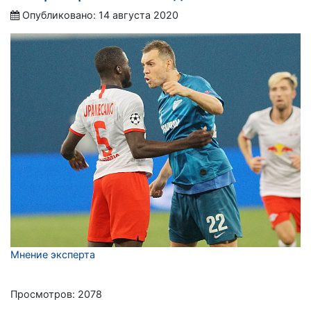
Опубликовано: 14 августа 2020
Мнение эксперта
Просмотров: 2078