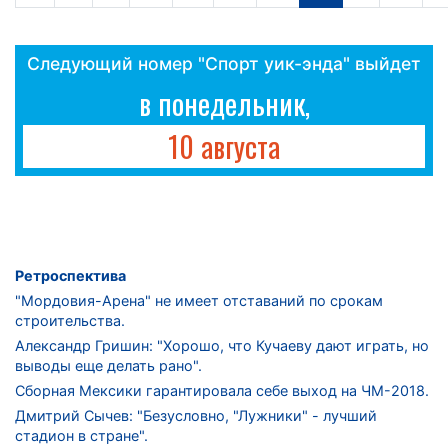
Следующий номер "Спорт уик-энда" выйдет
в понедельник,
10 августа
Ретроспектива
"Мордовия-Арена" не имеет отставаний по срокам
строительства.
Александр Гришин: "Хорошо, что Кучаеву дают играть, но
выводы еще делать рано".
Сборная Мексики гарантировала себе выход на ЧМ-2018.
Дмитрий Сычев: "Безусловно, "Лужники" - лучший
стадион в стране".