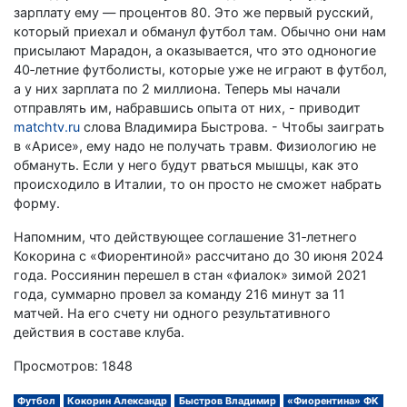
зарплату ему — процентов 80. Это же первый русский,
который приехал и обманул футбол там. Обычно они нам
присылают Марадон, а оказывается, что это одноногие
40‑летние футболисты, которые уже не играют в футбол,
а у них зарплата по 2 миллиона. Теперь мы начали
отправлять им, набравшись опыта от них, - приводит
matchtv.ru
слова Владимира Быстрова. - Чтобы заиграть
в «Арисе», ему надо не получать травм. Физиологию не
обмануть. Если у него будут рваться мышцы, как это
происходило в Италии, то он просто не сможет набрать
форму.
Напомним, что действующее соглашение 31‑летнего
Кокорина с «Фиорентиной» рассчитано до 30 июня 2024
года. Россиянин перешел в стан «фиалок» зимой 2021
года, суммарно провел за команду 216 минут за 11
матчей. На его счету ни одного результативного
действия в составе клуба.
Просмотров: 1848
Футбол
Кокорин Александр
Быстров Владимир
«Фиорентина» ФК