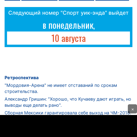
Следующий номер "Спорт уик-энда" выйдет
в понедельник,
10 августа
Ретроспектива
"Мордовия-Арена" не имеет отставаний по срокам
строительства.
Александр Гришин: "Хорошо, что Кучаеву дают играть, но
выводы еще делать рано".
×
Сборная Мексики гарантировала себе выход на ЧМ-2018.
Дмитрий Сычев: "Безусловно, "Лужники" - лучший
стадион в стране".
ФНЛ. "Спартак-2" в меньшинстве проиграл "Лучу-