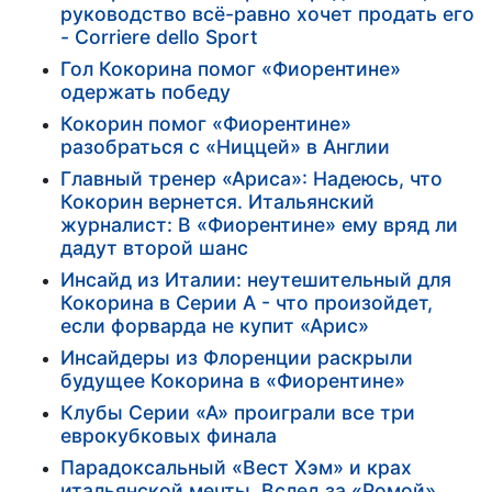
руководство всё-равно хочет продать его
- Corriere dello Sport
Гол Кокорина помог «Фиорентине»
одержать победу
Кокорин помог «Фиорентине»
разобраться с «Ниццей» в Англии
Главный тренер «Ариса»: Надеюсь, что
Кокорин вернется. Итальянский
журналист: В «Фиорентине» ему вряд ли
дадут второй шанс
Инсайд из Италии: неутешительный для
Кокорина в Серии А - что произойдет,
если форварда не купит «Арис»
Инсайдеры из Флоренции раскрыли
будущее Кокорина в «Фиорентине»
Клубы Серии «А» проиграли все три
еврокубковых финала
Парадоксальный «Вест Хэм» и крах
итальянской мечты. Вслед за «Ромой»