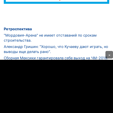
Ретроспектива
"Мордовия-Арена" не имеет отставаний по срокам
строительства.
Александр Гришин: "Хорошо, что Кучаеву дают играть, но
выводы еще делать рано".
×
Сборная Мексики гарантировала себе выход на ЧМ-2018.
Дмитрий Сычев: "Безусловно, "Лужники" - лучший
стадион в стране".
ФНЛ. "Спартак-2" в меньшинстве проиграл "Лучу-
Энергии".
ЦСКА одержал 250-ю "сухую" победу в чемпионатах
России.