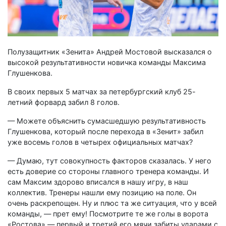
Полузащитник «Зенита» Андрей Мостовой высказался о
высокой результативности новичка команды Максима
Глушенкова.
В своих первых 5 матчах за петербургский клуб 25-
летний форвард забил 8 голов.
— Можете объяснить сумасшедшую результативность
Глушенкова, который после перехода в «Зенит» забил
уже восемь голов в четырех официальных матчах?
— Думаю, тут совокупность факторов сказалась. У него
есть доверие со стороны главного тренера команды. И
сам Максим здорово вписался в нашу игру, в наш
коллектив. Тренеры нашли ему позицию на поле. Он
очень раскрепощен. Ну и плюс та же ситуация, что у всей
команды, — прет ему! Посмотрите те же голы в ворота
«Ростова» — первый и третий его мячи забиты ударами с