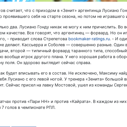
в считает, что с приходом в «Зенит» аргентинца Лусиано Го
 проявившего себя на старте сезона, но потом не игравшего 
ько два. Лусиано Гонду никак не могу к ним причислить. Во в
м качестве. Все говорят, что аргентинец — форвард. Но он и
го, - приводит слова Стрепетова
bookmaker-ratings.ru
. - И о
гие делают. Кассьерра и Соболев — совершенно разные. Один 
едачи, второй — типичный форвард таранного типа, способный
но вообще игрок другого плана. У него хорошая работа в обор
у поля. Он здорово выглядит сейчас справа.
ак будет вписывать его в состав. Не исключено, Максиму на
ебя Лусиано с его левой ногой. У тренера «Зенита» большой 
ит. Сейчас присел на лавку Мостовой, ушел из команды Серге
матчах против «Пари НН» и против «Кайрата». В каждом из ни
 7 голов в чемпионате РПЛ.