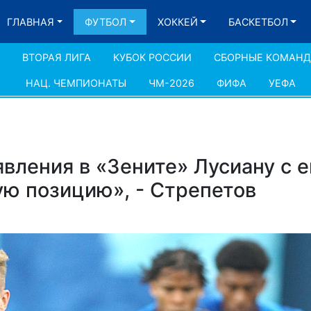
ГЛАВНАЯ
ФУТБОЛ
ХОККЕЙ
БАСКЕТБОЛ
ВТОРАЯ ЛИГА
КУБОК РОССИИ
СБОРНЫЕ КОМАН
НАЦ. ЧЕМПИОНАТЫ
ЧМ-2026
ФИФА
УЕФА
вления в «Зените» Лусиану с е
ую позицию», - Стрепетов