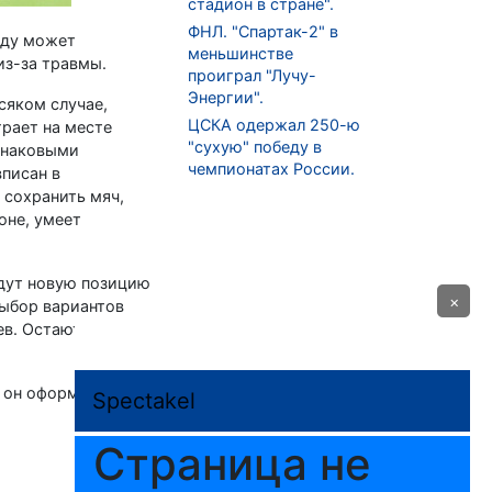
стадион в стране".
ФНЛ. "Спартак-2" в
нду может
меньшинстве
из-за травмы.
проиграл "Лучу-
Энергии".
сяком случае,
ЦСКА одержал 250-ю
грает на месте
"сухую" победу в
динаковыми
чемпионатах России.
вписан в
 сохранить мяч,
оне, умеет
йдут новую позицию
×
выбор вариантов
ев. Остаются на
х он оформил по