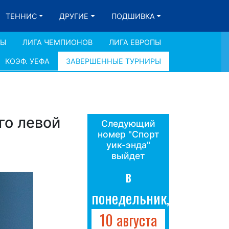
ТЕННИС
ДРУГИЕ
ПОДШИВКА
ДЫ
ЛИГА ЧЕМПИОНОВ
ЛИГА ЕВРОПЫ
КОЭФ. УЕФА
ЗАВЕРШЕННЫЕ ТУРНИРЫ
го левой
Следующий
номер "Спорт
уик-энда"
выйдет
в
понедельник,
10 августа