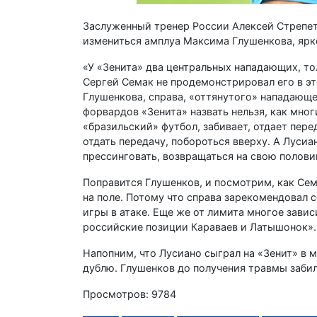
Заслуженный тренер России Алексей Стрепето
измениться амплуа Максима Глушенкова, ярко
«У «Зенита» два центральных нападающих, тол
Сергей Семак не продемонстрировал его в это
Глушенкова, справа, «оттянутого» нападающе
форвардов «Зенита» назвать нельзя, как мно
«бразильский» футбол, забивает, отдает пер
отдать передачу, побороться вверху. А Лусиа
прессинговать, возвращаться на свою половин
Поправится Глушенков, и посмотрим, как Сем
на поле. Потому что справа зарекомендовал с
игры в атаке. Еще же от лимита многое завис
российские позиции Караваев и Латышонок».
Напопним, что Лусиано сыграл на «Зенит» в 
дублю. Глушенков до получения травмы забил
Просмотров: 9784