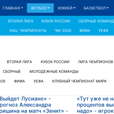
ГЛАВНАЯ
ФУТБОЛ
ХОККЕЙ
БАСКЕТБОЛ
ВТОРАЯ ЛИГА
КУБОК РОССИИ
СБОРНЫЕ КОМАН
НАЦ. ЧЕМПИОНАТЫ
ЧМ-2026
ФИФА
УЕФА
ВТОРАЯ ЛИГА
КУБОК РОССИИ
ЛИГА ЧЕМПИОНОВ
СБОРНЫЕ
МОЛОДЕЖНЫЕ КОМАНДЫ
026
ФИФА
УЕФА
КЛУБНЫЙ ЧЕМПИОНАТ МИРА
Выйдет Лусиано» -
«Тут уже не н
рогноз Александра
процентов вы
ришина на матч «Зенит» -
надо» - игрок