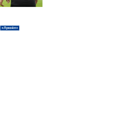
«Лукойл»