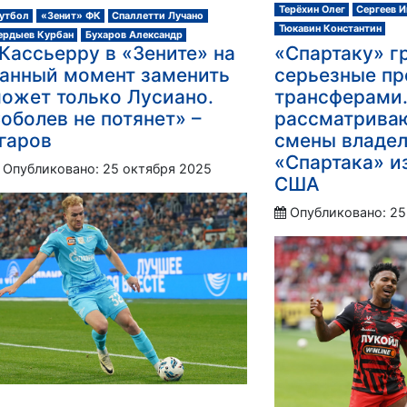
Терёхин Олег
Сергеев И
утбол
«Зенит» ФК
Спаллетти Лучано
Тюкавин Константин
ердыев Курбан
Бухаров Александр
Кассьерру в «Зените» на
«Спартаку» г
анный момент заменить
серьезные пр
ожет только Лусиано.
трансферами.
оболев не потянет» –
рассматриваю
гаров
смены владе
«Спартака» и
Опубликовано: 25 октября 2025
США
Опубликовано: 25