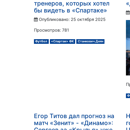
тренеров, которых хотел
«
бы видеть в «Спартаке»
Опубликовано: 25 октября 2025
Просмотров: 781
Футбол
«Спартак» ФК
Станкович Деян
П
Ф
Егор Титов дал прогноз на
Н
матч «Зенит» - «Динамо»:
г
Сергеев за «Крылья» уже
Ц