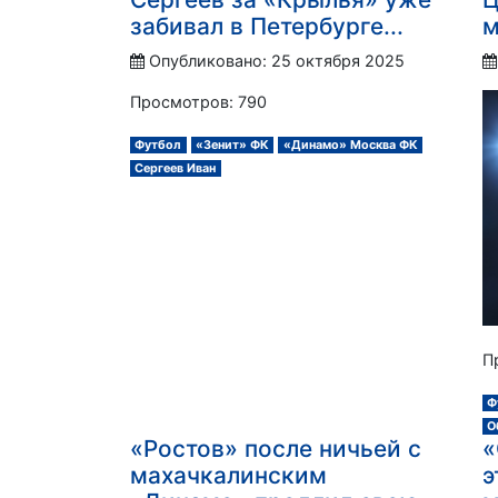
забивал в Петербурге...
м
Опубликовано: 25 октября 2025
Просмотров: 790
Футбол
«Зенит» ФК
«Динамо» Москва ФК
Сергеев Иван
П
Ф
О
«Ростов» после ничьей с
«
махачкалинским
э