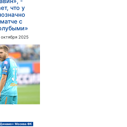
авин», -
ет, что у
нозначно
 матче с
голубыми»
 октября 2025
Динамо» Москва ФК