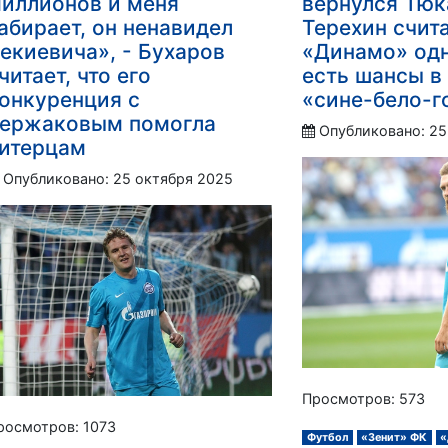
иллионов и меня
вернулся Тюк
абирает, он ненавидел
Терехин счита
екиевича», - Бухаров
«Динамо» од
читает, что его
есть шансы в
онкуренция с
«сине-бело-
ержаковым помогла
Опубликовано: 25
итерцам
Опубликовано: 25 октября 2025
Просмотров: 573
росмотров: 1073
Футбол
«Зенит» ФК
«