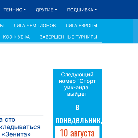
ТЕННИС
ДРУГИЕ
ПОДШИВКА
ДЫ
ЛИГА ЧЕМПИОНОВ
ЛИГА ЕВРОПЫ
КОЭФ. УЕФА
ЗАВЕРШЕННЫЕ ТУРНИРЫ
Следующий
номер "Спорт
уик-энда"
выйдет
в
понедельник,
а сто
кладываться
10 августа
 «Зенита»