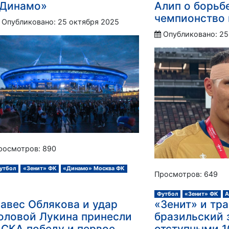
Динамо»
Алип о борьб
чемпионство 
Опубликовано: 25 октября 2025
Опубликовано: 25
росмотров: 890
утбол
«Зенит» ФК
«Динамо» Москва ФК
Просмотров: 649
Футбол
«Зенит» ФК
А
авес Облякова и удар
«Зенит» и тр
оловой Лукина принесли
бразильский 
СКА победу и первое
отступными 1