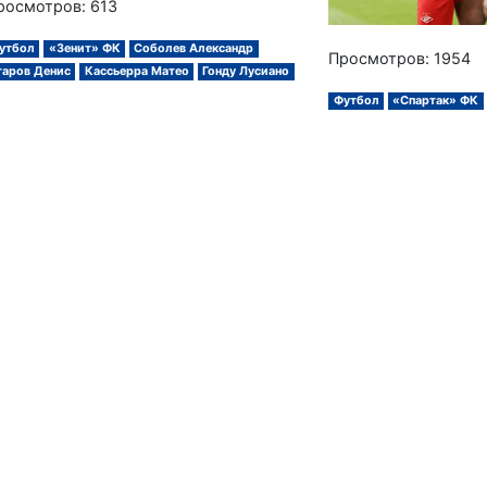
росмотров: 613
утбол
«Зенит» ФК
Соболев Александр
Просмотров: 1954
гаров Денис
Кассьерра Матео
Гонду Лусиано
Футбол
«Спартак» ФК