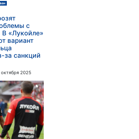
ван
розят
облемы с
 В «Лукойле»
т вариант
льца
з-за санкций
 октября 2025