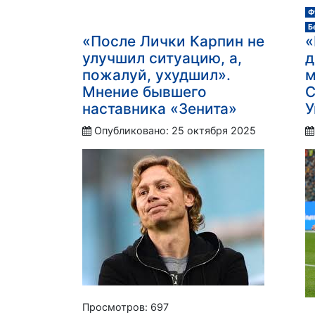
Ф
Б
«После Лички Карпин не
«
улучшил ситуацию, а,
д
пожалуй, ухудшил».
м
Мнение бывшего
С
наставника «Зенита»
У
Опубликовано: 25 октября 2025
Просмотров: 697