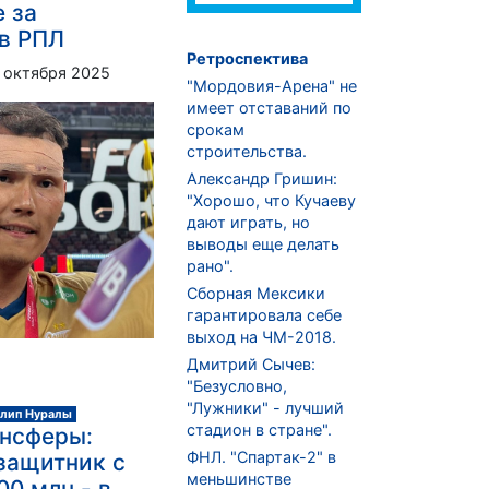
е за
в РПЛ
Ретроспектива
 октября 2025
"Мордовия-Арена" не
имеет отставаний по
срокам
строительства.
Александр Гришин:
"Хорошо, что Кучаеву
дают играть, но
выводы еще делать
рано".
Сборная Мексики
гарантировала себе
выход на ЧМ-2018.
Дмитрий Сычев:
"Безусловно,
"Лужники" - лучший
лип Нуралы
стадион в стране".
ансферы:
ФНЛ. "Спартак-2" в
защитник с
меньшинстве
00 млн - в