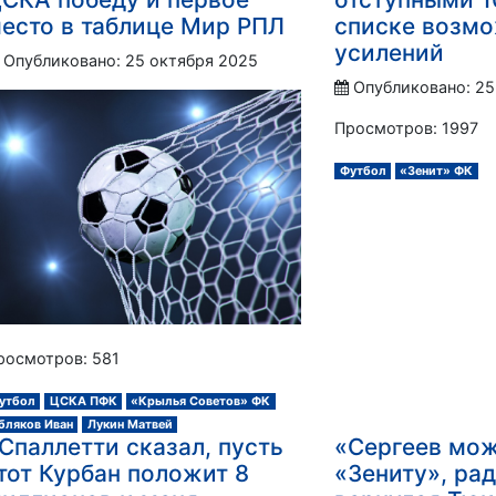
есто в таблице Мир РПЛ
списке возм
усилений
Опубликовано: 25 октября 2025
Опубликовано: 25
Просмотров: 1997
Футбол
«Зенит» ФК
росмотров: 581
утбол
ЦСКА ПФК
«Крылья Советов» ФК
бляков Иван
Лукин Матвей
Спаллетти сказал, пусть
«Сергеев мож
тот Курбан положит 8
«Зениту», рад