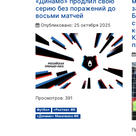
«Динамо» продлил свою
м
серию без поражений до
з
восьми матчей
Б
с
Опубликовано: 25 октября 2025
к
К
п
Просмотров: 391
Футбол
«Ростов» ФК
«Динамо» Махачкала ФК
П