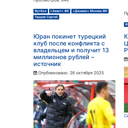
Футбол
«Зенит» ФК
«Динамо» Москва ФК
П
Ташуев Сергей
Ф
Юран покинет турецкий
К
клуб после конфликта с
Ц
владельцем и получит 13
Р
миллионов рублей –
источник
Опубликовано: 26 октября 2025
С