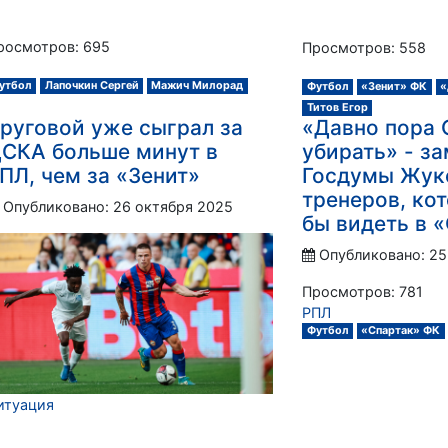
росмотров: 695
Просмотров: 558
утбол
Лапочкин Сергей
Мажич Милорад
Футбол
«Зенит» ФК
«
Титов Егор
руговой уже сыграл за
«Давно пора 
СКА больше минут в
убирать» - з
ПЛ, чем за «Зенит»
Госдумы Жук
тренеров, ко
Опубликовано: 26 октября 2025
бы видеть в 
Опубликовано: 25
Просмотров: 781
РПЛ
Футбол
«Спартак» ФК
итуация