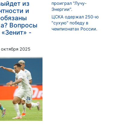
выйдет из
проиграл "Лучу-
Энергии".
нтности и
ЦСКА одержал 250-ю
 обязаны
"сухую" победу в
жа? Вопросы
чемпионатах России.
 «Зенит» -
 октября 2025