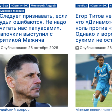
утбол
«Зенит» ФК
Мостовой Андрей
Футбол
«Зенит» ФК
«
лушенков Максим
Следует признавать, если
Егор Титов не
удьи ошибаются. Не надо
что «Динамо»
читать нас папуасами».
ноль против «
апочкин выступил с
Однако и вор
ритикой Мажича
сухими не ос
Опубликовано: 26 октября 2025
Опубликовано: 26
удейский вопрос
Мнение специалист