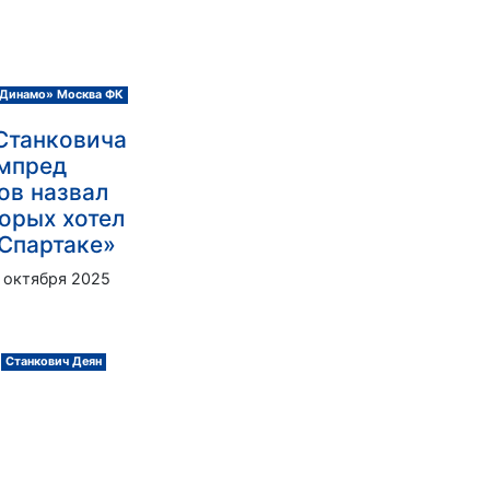
Динамо» Москва ФК
Станковича
ампред
ов назвал
торых хотел
«Спартаке»
 октября 2025
Станкович Деян