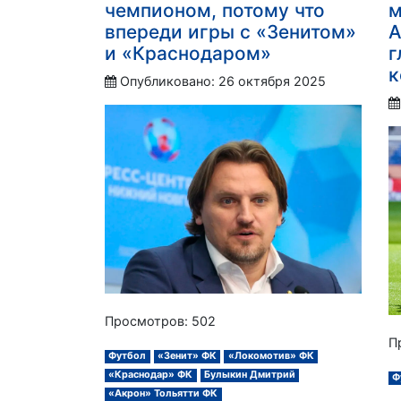
чемпионом, потому что
м
впереди игры с «Зенитом»
А
и «Краснодаром»
г
к
Опубликовано: 26 октября 2025
Просмотров: 502
П
Футбол
«Зенит» ФК
«Локомотив» ФК
«Краснодар» ФК
Булыкин Дмитрий
Ф
«Акрон» Тольятти ФК