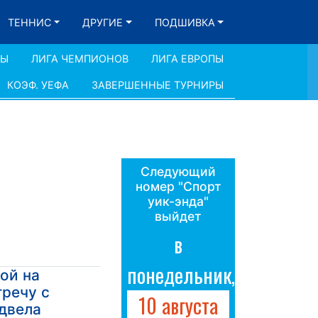
ТЕННИС
ДРУГИЕ
ПОДШИВКА
ДЫ
ЛИГА ЧЕМПИОНОВ
ЛИГА ЕВРОПЫ
КОЭФ. УЕФА
ЗАВЕРШЕННЫЕ ТУРНИРЫ
Следующий
номер "Спорт
уик-энда"
выйдет
в
понедельник,
кой на
речу с
10 августа
двела