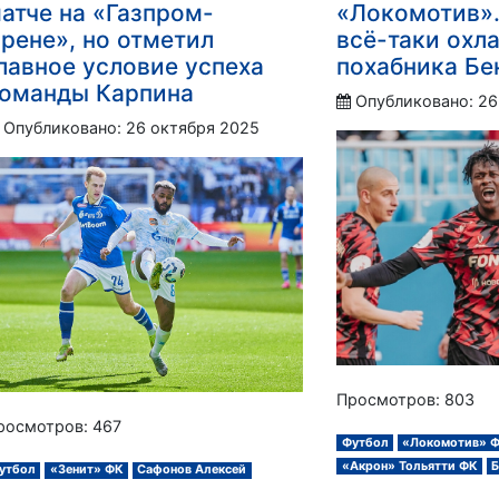
атче на «Газпром-
«Локомотив».
рене», но отметил
всё-таки охл
лавное условие успеха
похабника Б
оманды Карпина
Опубликовано: 26
Опубликовано: 26 октября 2025
Просмотров: 803
росмотров: 467
Футбол
«Локомотив» 
«Акрон» Тольятти ФК
утбол
«Зенит» ФК
Сафонов Алексей