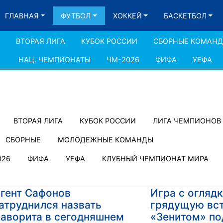
ГЛАВНАЯ
ФУТБОЛ
ХОККЕЙ
БАСКЕТБОЛ
ВТОРАЯ ЛИГА
КУБОК РОССИИ
СБОРНЫЕ КОМАН
НАЦ. ЧЕМПИОНАТЫ
ЧМ-2026
ФИФА
УЕФА
ВТОРАЯ ЛИГА
КУБОК РОССИИ
ЛИГА ЧЕМПИОНОВ
СБОРНЫЕ
МОЛОДЕЖНЫЕ КОМАНДЫ
026
ФИФА
УЕФА
КЛУБНЫЙ ЧЕМПИОНАТ МИРА
гент Сафонов
Игра с огляд
атруднился назвать
грядущую вст
аворита в сегодняшнем
«Зенитом» по