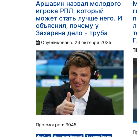
Аршавин назвал молодого
М
игрока РПЛ, который
г
может стать лучше него. И
п
объяснил, почему у
л
Захаряна дело - труба
т
Г
Опубликовано: 26 октября 2025
Просмотров: 3045
П
Футбол
Аршавин Андрей
Захарян Арсен