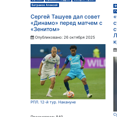
Батраков Алексей
Ф
Г
Сергей Ташуев дал совет
«
«Динамо» перед матчем с
с
«Зенитом»
с
Л
Опубликовано: 26 октября 2025
к
РПЛ. 12-й тур. Накануне
С
Просмотров: 840