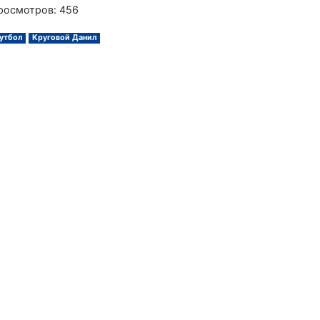
росмотров: 456
утбол
Круговой Данил