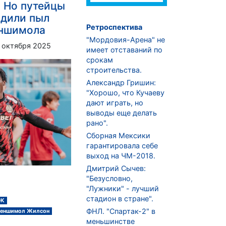
 Но путейцы
адили пыл
Ретроспектива
еншимола
"Мордовия-Арена" не
 октября 2025
имеет отставаний по
срокам
строительства.
Александр Гришин:
"Хорошо, что Кучаеву
дают играть, но
выводы еще делать
рано".
Сборная Мексики
гарантировала себе
выход на ЧМ-2018.
Дмитрий Сычев:
"Безусловно,
"Лужники" - лучший
стадион в стране".
ФК
ФНЛ. "Спартак-2" в
Беншимол Жилсон
меньшинстве