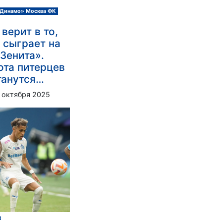
Динамо» Москва ФК
 верит в то,
 сыграет на
Зенита».
ота питерцев
танутся…
 октября 2025
а