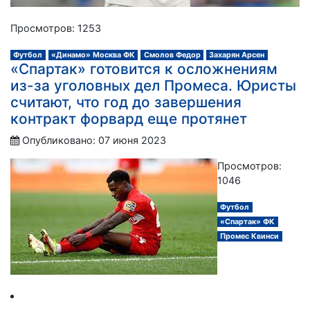
Просмотров: 1253
Футбол
«Динамо» Москва ФК
Смолов Федор
Захарян Арсен
«Спартак» готовится к осложнениям
из-за уголовных дел Промеса. Юристы
считают, что год до завершения
контракт форвард еще протянет
Опубликовано: 07 июня 2023
Просмотров:
1046
Футбол
«Спартак» ФК
Промес Квинси