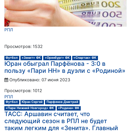
РПЛ
Просмотров: 1532
Футбол
«Зенит» ФК
«Оренбург» ФК
«Спартак» ФК
Юран обыграл Парфёнова - 3:0 в
пользу «Пари НН» в дуэли с «Родиной»
Опубликовано: 07 июня 2023
Просмотров: 1012
РПЛ
Футбол
Юран Сергей
Парфенов Дмитрий
«Пари Нижний Новгород» ФК
«Родина» ФК
ТАСС: Аршавин считает, что
следующий сезон в РПЛ не будет
таким легким для «Зенита». Главный