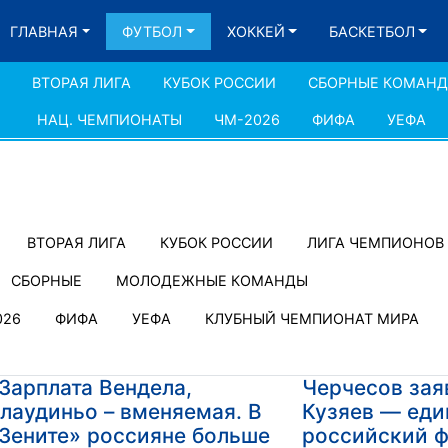
ГЛАВНАЯ
ФУТБОЛ
ХОККЕЙ
БАСКЕТБОЛ
ВТОРАЯ ЛИГА
КУБОК РОССИИ
СБОРНЫЕ КОМАН
НАЦ. ЧЕМПИОНАТЫ
ЧМ-2026
ФИФА
УЕФА
ВТОРАЯ ЛИГА
КУБОК РОССИИ
ЛИГА ЧЕМПИОНОВ
СБОРНЫЕ
МОЛОДЕЖНЫЕ КОМАНДЫ
026
ФИФА
УЕФА
КЛУБНЫЙ ЧЕМПИОНАТ МИРА
Зарплата Вендела,
Черчесов зая
лаудиньо – вменяемая. В
Кузяев — ед
Зените» россияне больше
российский ф