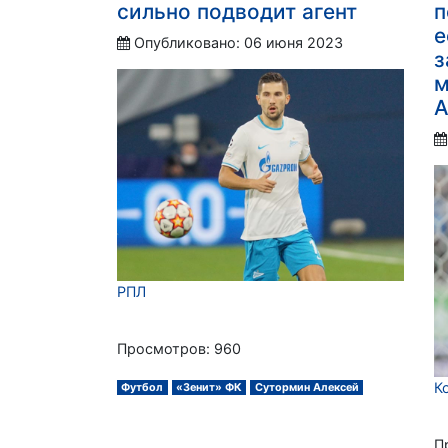
сильно подводит агент
п
е
Опубликовано: 06 июня 2023
з
м
А
РПЛ
Просмотров: 960
К
Футбол
«Зенит» ФК
Сутормин Алексей
П