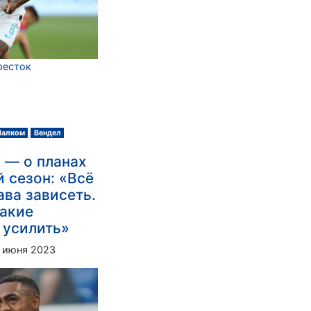
ресток
алком
Вендел
 — о планах
 сезон: «Всё
ава зависеть.
акие
 усилить»
 июня 2023