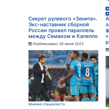
Ф
К
Секрет рулевого «Зенита».
А
Экс-наставник сборной
з
России провел параллель
ф
между Семаком и Капелло
«
р
Опубликовано: 05 июня 2023
Мнение специалиста