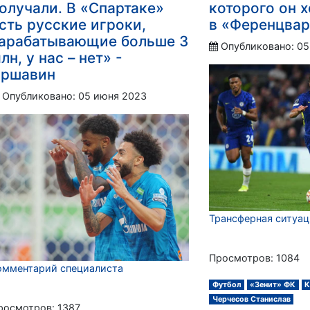
олучали. В «Спартаке»
которого он 
сть русские игроки,
в «Ференцва
арабатывающие больше 3
Опубликовано: 05
лн, у нас – нет» -
ршавин
Опубликовано: 05 июня 2023
Трансферная ситуа
Просмотров: 1084
омментарий специалиста
Футбол
«Зенит» ФК
К
Черчесов Станислав
росмотров: 1387