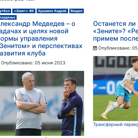
утбол
«Зенит» ФК
Аршавин Андрей
Вендел
лаудиньо
лександр Медведев – о
Останется ли 
адачах и целях новой
«Зените»? «Р
ормы управления
примем после
Зенитом» и перспективах
Опубликовано: 05
азвития клуба
Опубликовано: 05 июня 2023
Трансферный перек