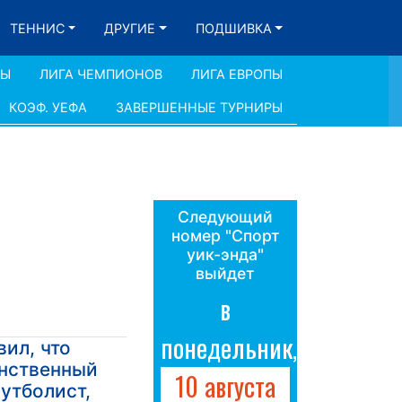
ТЕННИС
ДРУГИЕ
ПОДШИВКА
ДЫ
ЛИГА ЧЕМПИОНОВ
ЛИГА ЕВРОПЫ
КОЭФ. УЕФА
ЗАВЕРШЕННЫЕ ТУРНИРЫ
Следующий
номер "Спорт
уик-энда"
выйдет
в
понедельник,
вил, что
инственный
10 августа
утболист,