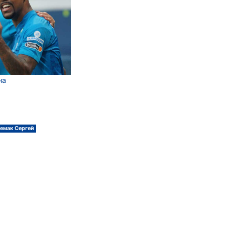
на
емак Сергей