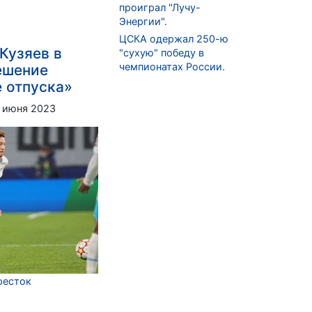
проиграл "Лучу-
Энергии".
ЦСКА одержал 250-ю
Кузяев в
"сухую" победу в
чемпионатах России.
ешение
 отпуска»
 июня 2023
ресток