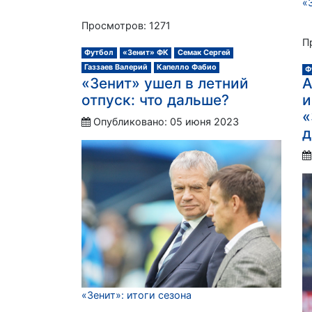
«
Просмотров: 1271
П
Футбол
«Зенит» ФК
Семак Сергей
Газзаев Валерий
Капелло Фабио
Ф
«Зенит» ушел в летний
А
отпуск: что дальше?
и
«
Опубликовано: 05 июня 2023
д
«Зенит»: итоги сезона