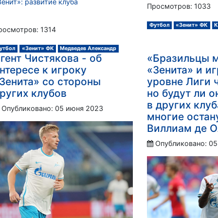
Зенит»: развитие клуба
Просмотров: 1033
Футбол
«Зенит» ФК
К
росмотров: 1314
утбол
«Зенит» ФК
Медведев Александр
гент Чистякова - об
«Бразильцы м
нтересе к игроку
«Зенита» и иг
Зенита» со стороны
уровне Лиги 
ругих клубов
но будут ли 
в других клу
Опубликовано: 05 июня 2023
многие остан
Виллиам де 
Опубликовано: 05