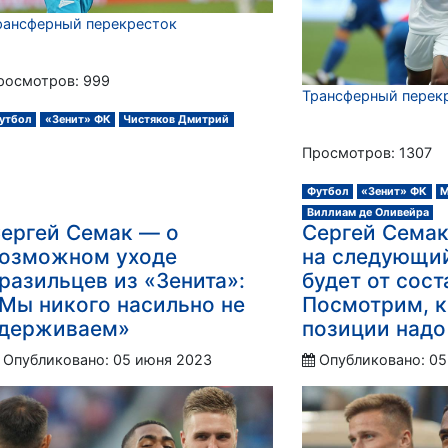
рансферный перекресток
росмотров: 999
Трансферный перек
утбол
«Зенит» ФК
Чистяков Дмитрий
Просмотров: 1307
Футбол
«Зенит» ФК
М
Виллиам де Оливейра
ергей Семак — о
Сергей Семак
озможном уходе
на следующий
разильцев из «Зенита»:
будет от сост
Мы никого насильно не
Посмотрим, к
держиваем»
позиции надо
Опубликовано: 05 июня 2023
Опубликовано: 05