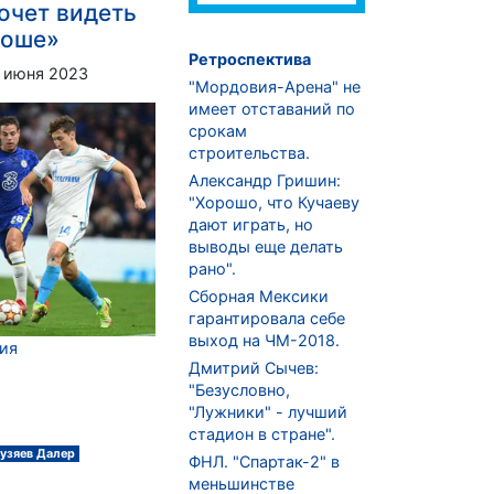
хочет видеть
роше»
Ретроспектива
 июня 2023
"Мордовия-Арена" не
имеет отставаний по
срокам
строительства.
Александр Гришин:
"Хорошо, что Кучаеву
дают играть, но
выводы еще делать
рано".
Сборная Мексики
гарантировала себе
выход на ЧМ-2018.
ция
Дмитрий Сычев:
"Безусловно,
"Лужники" - лучший
стадион в стране".
узяев Далер
ФНЛ. "Спартак-2" в
меньшинстве