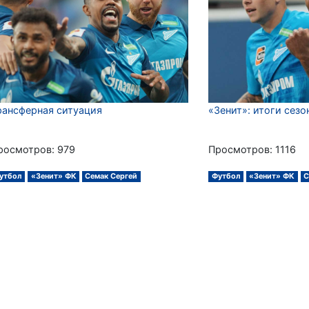
рансферная ситуация
«Зенит»: итоги сезо
росмотров: 979
Просмотров: 1116
утбол
«Зенит» ФК
Семак Сергей
Футбол
«Зенит» ФК
С