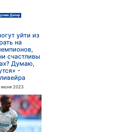
узяев Далер
огут уйти из
рать на
чемпионов,
они счастливы
бах? Думаю,
утся» -
Оливейра
 июня 2023