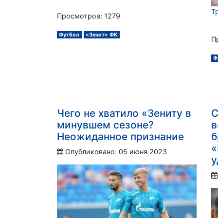
Т
Просмотров: 1279
Футбол
«Зенит» ФК
П
Ф
Чего не хватило «Зениту в
С
минувшем сезоне?
в
Неожиданное признание
б
«
Опубликовано: 05 июня 2023
у