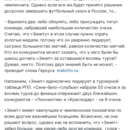
чемпионата. Однако если все же будет принято решение
досрочно завершить футбольный сезон в России, то...
- Варианта два: либо обнулять, либо присуждать титул
команде, набравшей наибольшее количество очков.
Считаю, что «Зениту» в этом случае нужно отдать
золотые медали, потому что он уверенно лидирует,
сыграно большинство матчей, равное количество матчей.
Кто из конкурентов может сказать, что у него были бы
шансы догнать «Зенит» за оставшиеся восемь туров?
Думаю, никто. Поэтому двух мнений быть не может, -
приводит слова Геркуса
matchtv.ru
.
Напомним, «Зенит» единолично лидирует в турнирной
таблице РПЛ. «Сине-бело-голубые» набрали 50 очков и за
восемь туров до финиша опережают двух ближайших
конкурентов - «Локомотив» и «Краснодар» - на 9 очков.
«Зенит» имеет наилучшие и чемпионские показатели по
всем другим важнейшим позициям. Возможно, не они
решают вопрос, однако как не вспомнить, что «Зенит»
забил больше, чем какая-либо другая команда, голов -