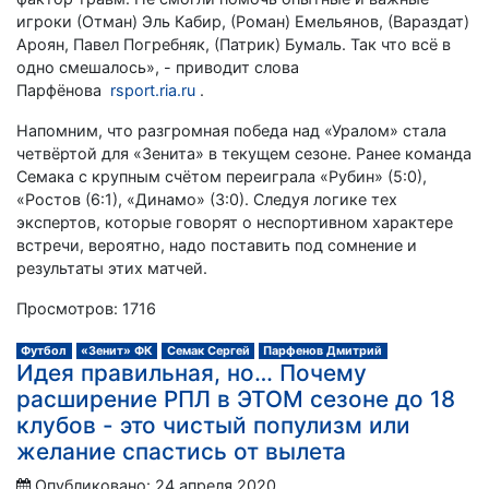
игроки (Отман) Эль Кабир, (Роман) Емельянов, (Вараздат)
Ароян, Павел Погребняк, (Патрик) Бумаль. Так что всё в
одно смешалось», - приводит слова
Парфёнова
rsport.ria.ru
.
Напомним, что разгромная победа над «Уралом» стала
четвёртой для «Зенита» в текущем сезоне. Ранее команда
Семака с крупным счётом переиграла «Рубин» (5:0),
«Ростов (6:1), «Динамо» (3:0). Следуя логике тех
экспертов, которые говорят о неспортивном характере
встречи, вероятно, надо поставить под сомнение и
результаты этих матчей.
Просмотров: 1716
Футбол
«Зенит» ФК
Семак Сергей
Парфенов Дмитрий
Идея правильная, но… Почему
расширение РПЛ в ЭТОМ сезоне до 18
клубов - это чистый популизм или
желание спастись от вылета
Опубликовано: 24 апреля 2020