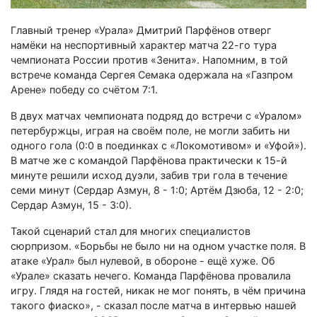
Главный тренер «Урала» Дмитрий Парфёнов отверг
намёки на неспортивный характер матча 22-го тура
чемпионата России против «Зенита». Напомним, в той
встрече команда Сергея Семака одержала на «Газпром
Арене» победу со счётом 7:1.
В двух матчах чемпионата подряд до встречи с «Уралом»
петербуржцы, играя на своём поле, не могли забить ни
одного гола (0:0 в поединках с «Локомотивом» и «Уфой»).
В матче же с командой Парфёнова практически к 15-й
минуте решили исход дуэли, забив три гола в течение
семи минут (Сердар Азмун, 8 - 1:0; Артём Дзюба, 12 - 2:0;
Сердар Азмун, 15 - 3:0).
Такой сценарий стал для многих специалистов
сюрпризом. «Борьбы не было ни на одном участке поля. В
атаке «Урал» был нулевой, в обороне - ещё хуже. Об
«Урале» сказать нечего. Команда Парфёнова провалила
игру. Глядя на гостей, никак не мог понять, в чём причина
такого фиаско», - сказал после матча в интервью нашей