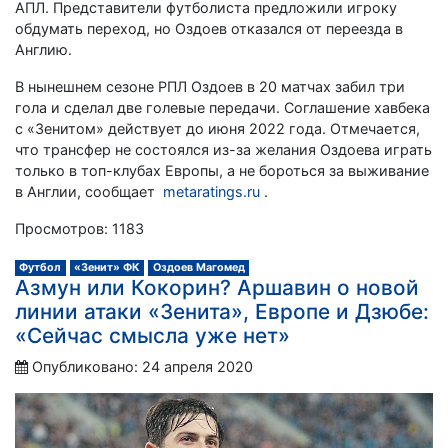
АПЛ. Представители футболиста предложили игроку
обдумать переход, но Оздоев отказался от переезда в
Англию.
В нынешнем сезоне РПЛ Оздоев в 20 матчах забил три
гола и сделал две голевые передачи. Соглашение хавбека
с «Зенитом» действует до июня 2022 года. Отмечается,
что трансфер не состоялся из-за желания Оздоева играть
только в топ-клубах Европы, а не бороться за выживание
в Англии, сообщает
metaratings.ru
.
Просмотров: 1183
Футбол
«Зенит» ФК
Оздоев Магомед
Азмун или Кокорин? Аршавин о новой
линии атаки «Зенита», Европе и Дзюбе:
«Сейчас смысла уже нет»
Опубликовано: 24 апреля 2020