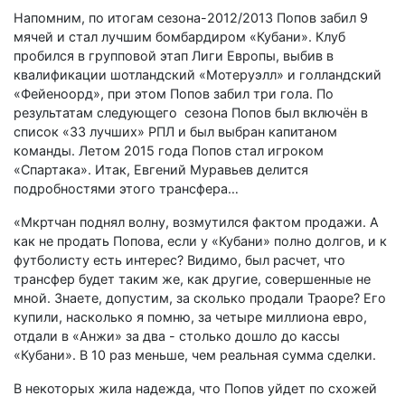
Напомним, по итогам сезона-2012/2013 Попов забил 9
мячей и стал лучшим бомбардиром «Кубани». Клуб
пробился в групповой этап Лиги Европы, выбив в
квалификации шотландский «Мотеруэлл» и голландский
«Фейеноорд», при этом Попов забил три гола. По
результатам следующего сезона Попов был включён в
список «33 лучших» РПЛ и был выбран капитаном
команды. Летом 2015 года Попов стал игроком
«Спартака». Итак, Евгений Муравьев делится
подробностями этого трансфера…
«Мкртчан поднял волну, возмутился фактом продажи. А
как не продать Попова, если у «Кубани» полно долгов, и к
футболисту есть интерес? Видимо, был расчет, что
трансфер будет таким же, как другие, совершенные не
мной. Знаете, допустим, за сколько продали Траоре? Его
купили, насколько я помню, за четыре миллиона евро,
отдали в «Анжи» за два - столько дошло до кассы
«Кубани». В 10 раз меньше, чем реальная сумма сделки.
В некоторых жила надежда, что Попов уйдет по схожей