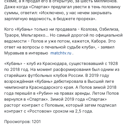
схеме, а я продал его в открытую, за шесть миллионов.
Даже когда «Спартак» предлагал увести в тень половину
суммы, ответил: «Исключено, у нас нечем закрывать
зарплатную ведомость, в бюджете прореха».
Кого «Кубань» только ни продавала - Козлова, Озбилиза,
Траоре, Мельгарехо… Но самый дорогой по официальной
ведомости - Попов и уже потом, кажется, Каборе. Это
ответ на вопросы о печальной судьбе клуба», - заявил
Муравьев в интервью
matchtv.ru
.
«Кубань» - клуб из Краснодара, существовавший с 1928
по 2018 год. На момент расформирования был одним из
старейших футбольных клубов России. В 2019 году
возрождённая «Кубань» дебютировала в Высшей лиге
чемпионата Краснодарского края. А Попов зимой 2018
года перешёл в «Рубин» на правах аренды. Летом Попов
вернулся в «Спартак». Зимой 2019 года «Спартак»
расторг контракт с Поповым, который затем подписал
контракт с «Ростовом» сроком на 2,5 года.
Просмотров: 1201