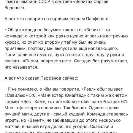
газете чемпион СССР в составе «Зенита» Сергей
Веденеев.
А вот что говорил по горячим следам Парфёнов:
- Общекомандное безумие какое-то. «Зенит» - та
команда, с которой как раз не нужно играть на встречных
курсах, но счёт ко второму тайму был не очень
приятным, поэтому мы выпустили ещё нападающего.
Проиграли все вместе, нужно пожать друг другу руки и
сказать: «Парни, вопросов нет». Сегодня бог разум отнял,
что называется…
А вот что сказал Парфёнов сейчас:
- Я не понимаю, о чём вы говорите. «Реал» обыгрывает
«Севилью» 5:0, «Манчестер Юнайтед» с таким же счетом
громит «Вест Хэм», тот же «Зенит» обыграл «Ростов» 6:1.
Много факторов повлияло. Так бывает. Одни сыграли
лучший матч, другие - самый худший. Команда старалась
играть, но «Зенит», не забивавший до этого несколько
матчей, в нашей игре делал что угодно. Сказался и
фактор травм. Не смогли помочь опытные и важные