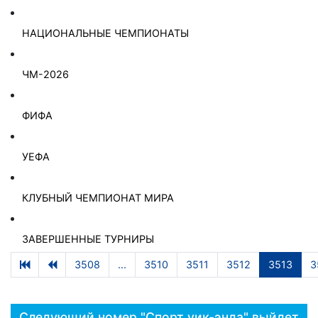
НАЦИОНАЛЬНЫЕ ЧЕМПИОНАТЫ
ЧМ-2026
ФИФА
УЕФА
КЛУБНЫЙ ЧЕМПИОНАТ МИРА
ЗАВЕРШЕННЫЕ ТУРНИРЫ
3508
...
3510
3511
3512
3513
3
Следующий номер "Спорт уик-энда" выйдет