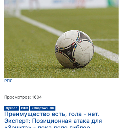
РПЛ
Просмотров: 1604
Футбол
РФС
«Спартак» ФК
Преимущество есть, гола - нет.
Эксперт: Позиционная атака для
«Зенита» - пока дело гиблое…