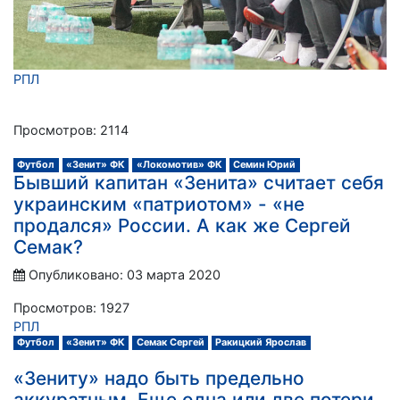
РПЛ
Просмотров: 2114
Футбол
«Зенит» ФК
«Локомотив» ФК
Семин Юрий
Бывший капитан «Зенита» считает себя
украинским «патриотом» - «не
продался» России. А как же Сергей
Семак?
Опубликовано: 03 марта 2020
Просмотров: 1927
РПЛ
Футбол
«Зенит» ФК
Семак Сергей
Ракицкий Ярослав
«Зениту» надо быть предельно
аккуратным. Еще одна или две потери