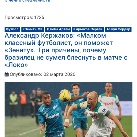
Просмотров: 1725
Футбол
«Зенит» ФК
Дзюба Артем
Кирьяков Сергей
Азмун Сердар
Александр Кержаков: «Малком
классный футболист, он поможет
«Зениту». Три причины, почему
бразилец не сумел блеснуть в матче с
«Локо»
Опубликовано: 02 марта 2020