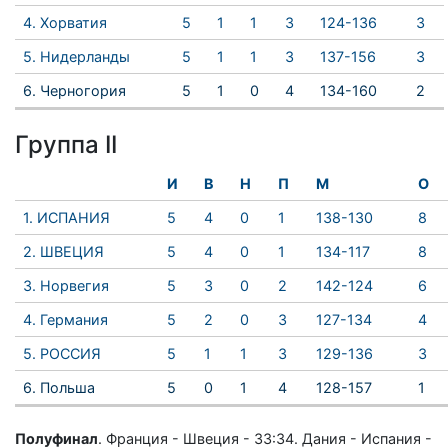
4. Хорватия
5
1
1
3
124-136
3
5. Нидерланды
5
1
1
3
137-156
3
6. Черногория
5
1
0
4
134-160
2
Группа II
И
В
Н
П
М
О
1. ИСПАНИЯ
5
4
0
1
138-130
8
2. ШВЕЦИЯ
5
4
0
1
134-117
8
3. Норвегия
5
3
0
2
142-124
6
4. Германия
5
2
0
3
127-134
4
5. РОССИЯ
5
1
1
3
129-136
3
6. Польша
5
0
1
4
128-157
1
Полуфинал
. Франция - Швеция - 33:34. Дания - Испания -