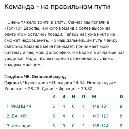
Команда - на правильном пути
- Очень тяжело войти в элиту. Сейчас мы попали в
«Топ-10» Европы, и много команд с более высоким
рейтингом остались позади. Теперь нас уже никто не
сможет недооценить. Но наш дальнейший путь я вижу
светлым. Команда меня понимает, принимает мою
систему игры, мою философию. На Евро я в этом еще раз
убедился. Надо, чтобы сборная становилась лучше с
каждым месяцем.
Гандбол. ЧЕ. Основной раунд
Группа I.
Черногория - Исландия 24:34. Нидерланды -
Хорватия - 28:28. Дания - Франция - 29:30.
И
В
Н
П
М
О
1. ФРАНЦИЯ
5
4
0
1
148-131
8
2. ДАНИЯ
5
4
0
1
149-123
8
3. Исландия
5
3
0
2
138-124
6