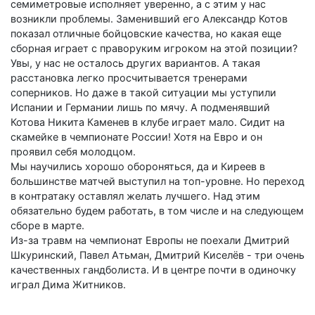
семиметровые исполняет уверенно, а с этим у нас
возникли проблемы. Заменивший его Александр Котов
показал отличные бойцовские качества, но какая еще
сборная играет с праворуким игроком на этой позиции?
Увы, у нас не осталось других вариантов. А такая
расстановка легко просчитывается тренерами
соперников. Но даже в такой ситуации мы уступили
Испании и Германии лишь по мячу. А подменявший
Котова Никита Каменев в клубе играет мало. Сидит на
скамейке в чемпионате России! Хотя на Евро и он
проявил себя молодцом.
Мы научились хорошо обороняться, да и Киреев в
большинстве матчей выступил на топ-уровне. Но переход
в контратаку оставлял желать лучшего. Над этим
обязательно будем работать, в том числе и на следующем
сборе в марте.
Из-за травм на чемпионат Европы не поехали Дмитрий
Шкуринский, Павел Атьман, Дмитрий Киселёв - три очень
качественных гандболиста. И в центре почти в одиночку
играл Дима Житников.