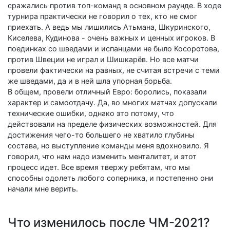
сражались против топ-команд в основном раунде. В ходе
турнира практически не говорил о тех, кто не смог
приехать. А ведь мы лишились Атьмана, Шкуринского,
Киселева, Кудинова - очень важных и ценных игроков. В
поединках со шведами и испанцами не было Косоротова,
против Швеции не играл и Шишкарёв. Но все матчи
провели фактически на равных, не считая встречи с теми
же шведами, да и в ней шла упорная борьба.
В общем, провели отличный Евро: боролись, показали
характер и самоотдачу. Да, во многих матчах допускали
технические ошибки, однако это потому, что
действовали на пределе физических возможностей. Для
достижения чего-то большего не хватило глубины
состава, но выступление команды меня вдохновило. Я
говорил, что нам надо изменить менталитет, и этот
процесс идет. Все время твержу ребятам, что мы
способны одолеть любого соперника, и постепенно они
начали мне верить.
Что изменилось после ЧМ-2021?