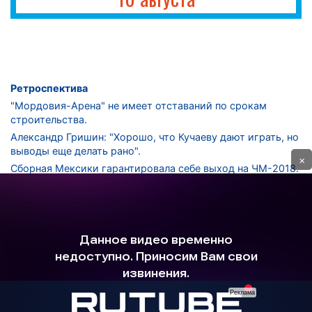
Ретроспектива
"Мордовия-Арена" не имеет отставаний по срокам
строительства.
Александр Гришин: "Хорошо, что Кучаеву дают играть, но
выводы еще делать рано".
×
Сборная Мексики гарантировала себе выход на ЧМ-2018.
Дмитрий Сычев: "Безусловно, "Лужники" - лучший
стадион в стране".
ФНЛ. "Спартак-2" в меньшинстве проиграл "Лучу-
Энергии".
ЦСКА одержал 250-ю "сухую" победу в чемпионатах
России.