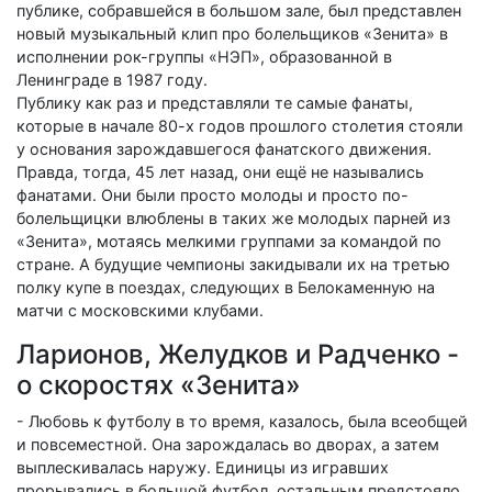
публике, собравшейся в большом зале, был представлен
новый музыкальный клип про болельщиков «Зенита» в
исполнении рок-группы «НЭП», образованной в
Ленинграде в 1987 году.
Публику как раз и представляли те самые фанаты,
которые в начале 80-х годов прошлого столетия стояли
у основания зарождавшегося фанатского движения.
Правда, тогда, 45 лет назад, они ещё не назывались
фанатами. Они были просто молоды и просто по-
болельщицки влюблены в таких же молодых парней из
«Зенита», мотаясь мелкими группами за командой по
стране. А будущие чемпионы закидывали их на третью
полку купе в поездах, следующих в Белокаменную на
матчи с московскими клубами.
Ларионов, Желудков и Радченко -
о скоростях «Зенита»
- Любовь к футболу в то время, казалось, была всеобщей
и повсеместной. Она зарождалась во дворах, а затем
выплескивалась наружу. Единицы из игравших
прорывались в большой футбол, остальным предстояло