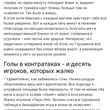
справа, но через минуту покидает фланг и, видимо,
получив от тренера карт-бланш, больше там не
появляется. Так было и вчера...
В этой роли Максим с каждым матчем чувствует себя всё
более уверенно. Вот и каждые пять минут в Нижнем
Новгороде он находил возможность получить мяч в
непосредственной близости от ворот соперника и
угрожать - или пасом или ударом. Интересно, что
защитники соперника знали об этом, но Глушенков всё
равно оказывался без опеки вблизи ворот, а реализация
момента у него на высоком уровне.
Голы в контратаках - и десять
игроков, которых жалко
- Удивительно, как забивались голы. Нижегородцы
оборонялись весь матч вдесятером. Все подходы к
штрафной площади были перекрыты. И тем не менее оба
мяча в ворота хозяев «Зенит» забил в контратаках.
Жалко игроков «Пари НН». Восемь очков в турнирной
таблице и безнадёжная игра в атаке не позволяет
игрокам раскрепоститься и получить удовольствие от