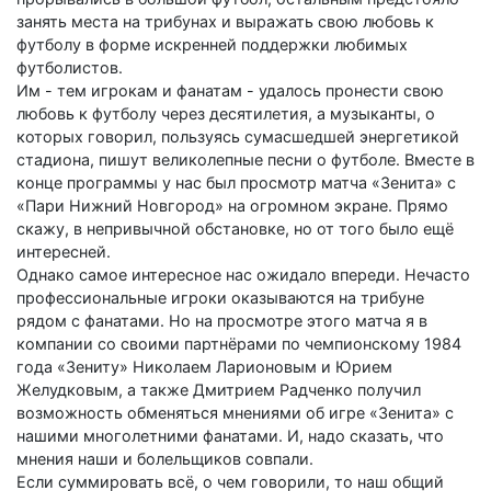
занять места на трибунах и выражать свою любовь к
футболу в форме искренней поддержки любимых
футболистов.
Им - тем игрокам и фанатам - удалось пронести свою
любовь к футболу через десятилетия, а музыканты, о
которых говорил, пользуясь сумасшедшей энергетикой
стадиона, пишут великолепные песни о футболе. Вместе в
конце программы у нас был просмотр матча «Зенита» с
«Пари Нижний Новгород» на огромном экране. Прямо
скажу, в непривычной обстановке, но от того было ещё
интересней.
Однако самое интересное нас ожидало впереди. Нечасто
профессиональные игроки оказываются на трибуне
рядом с фанатами. Но на просмотре этого матча я в
компании со своими партнёрами по чемпионскому 1984
года «Зениту» Николаем Ларионовым и Юрием
Желудковым, а также Дмитрием Радченко получил
возможность обменяться мнениями об игре «Зенита» с
нашими многолетними фанатами. И, надо сказать, что
мнения наши и болельщиков совпали.
Если суммировать всё, о чем говорили, то наш общий