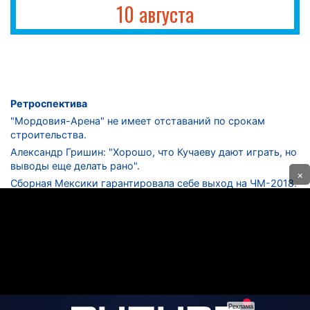
10 августа
Ретроспектива
"Мордовия-Арена" не имеет отставаний по срокам
строительства.
Александр Гришин: "Хорошо, что Кучаеву дают играть, но
выводы еще делать рано".
×
Сборная Мексики гарантировала себе выход на ЧМ-2018.
Дмитрий Сычев: "Безусловно, "Лужники" - лучший
стадион в стране".
ФНЛ. "Спартак-2" в меньшинстве проиграл "Лучу-
Энергии".
ЦСКА одержал 250-ю "сухую" победу в чемпионатах
России.