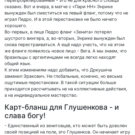
Перепрофилированный - это не для красного словца
сказано. Вот и вчера, в матче с «Пари НН» Энрике
вынужден был сместиться на левый фланг, потому что не
играл Педро. И в этой перестановке не было ничего
хорошего.
Во-первых, в лице Педро фланг «Зенита» потерял
шустрого вингера, а, во-вторых, Энрике вынужден был
снова перестраиваться. А ещё надо учесть, что на этом
же фланге появилось новое лицо - Вега. А мы знаем, что
бразильцы с аргентинцами не всегда легко находят
общий язык.
К этим изменениям надо добавить, что Дркушича
заменил Эракович. Не глобальные, конечно, но весьма
ощутимые перестановки. В такой ситуации больше
приходится рассчитывать не на коллективные действия,
а на индивидуальное мастерство.
Карт-бланш для Глушенкова - и
слава богу!
- Единственный из зенитовцев, кто может быть доволен
своей позицией на поле, это Глушенков. Он начинает игру