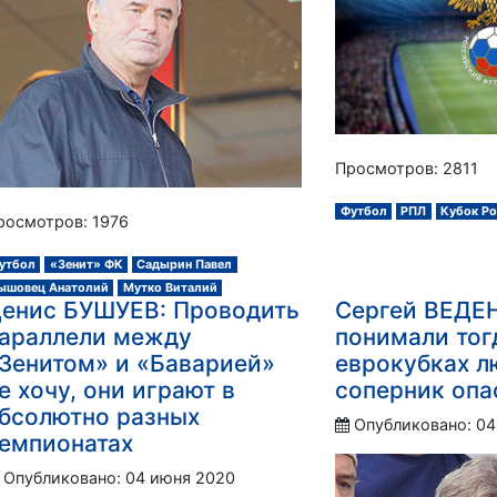
Просмотров: 2811
Футбол
РПЛ
Кубок Ро
росмотров: 1976
утбол
«Зенит» ФК
Садырин Павел
ышовец Анатолий
Мутко Виталий
енис БУШУЕВ: Проводить
Сергей ВЕДЕН
араллели между
понимали тогд
Зенитом» и «Баварией»
еврокубках л
е хочу, они играют в
соперник опа
бсолютно разных
Опубликовано: 04
емпионатах
Опубликовано: 04 июня 2020