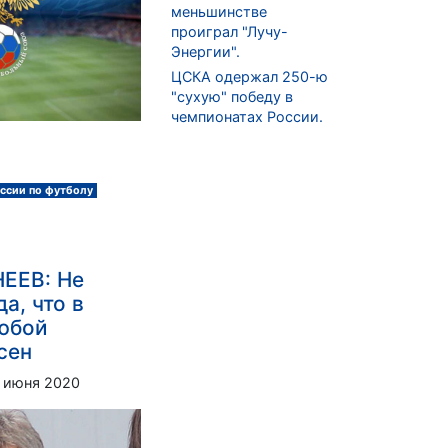
меньшинстве
проиграл "Лучу-
Энергии".
ЦСКА одержал 250-ю
"сухую" победу в
чемпионатах России.
ссии по футболу
ЕЕВ: Не
а, что в
юбой
сен
 июня 2020