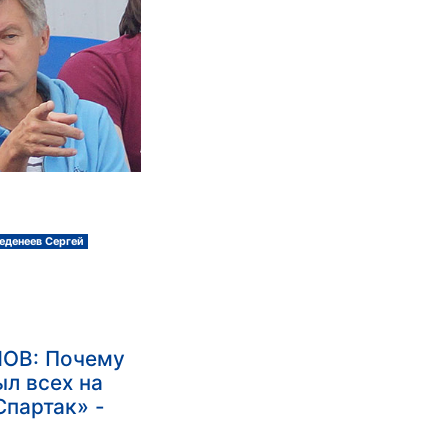
еденеев Сергей
ОВ: Почему
ыл всех на
Спартак» -