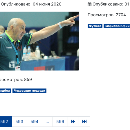
Опубликовано: 04 июня 2020
Опубликовано: 01
Просмотров: 2704
Футбол
Гаврилов Юрий
росмотров: 859
андбол
Чеховские медведи
592
593
594
...
596