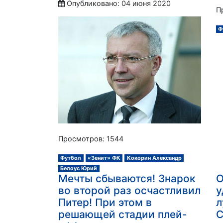
Опубликовано: 04 июня 2020
П
Ф
Просмотров: 1544
Футбол
«Зенит» ФК
Кокорин Александр
Белоус Юрий
Мечты сбываются! Знарок
О
во второй раз осчастливил
у
Питер! При этом в
л
решающей стадии плей-
С