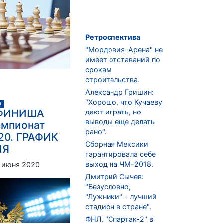
Ретроспектива
"Мордовия-Арена" не
имеет отставаний по
срокам
строительства.
Александр Гришин:
"Хорошо, что Кучаеву
л
 ФИНИША
дают играть, но
выводы еще делать
емпионат
рано".
20. ГРАФИК
Сборная Мексики
ИЯ
гарантировала себе
выход на ЧМ-2018.
 июня 2020
Дмитрий Сычев:
"Безусловно,
"Лужники" - лучший
стадион в стране".
ФНЛ. "Спартак-2" в