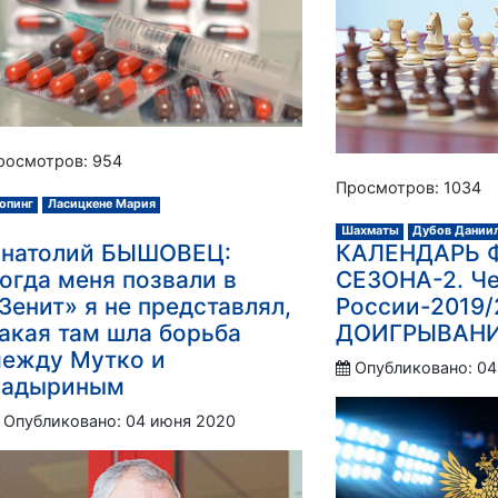
росмотров: 954
Просмотров: 1034
опинг
Ласицкене Мария
Шахматы
Дубов Дании
натолий БЫШОВЕЦ:
КАЛЕНДАРЬ
огда меня позвали в
СЕЗОНА-2. Ч
Зенит» я не представлял,
России-2019/
акая там шла борьба
ДОИГРЫВАН
ежду Мутко и
Опубликовано: 04
адыриным
Опубликовано: 04 июня 2020