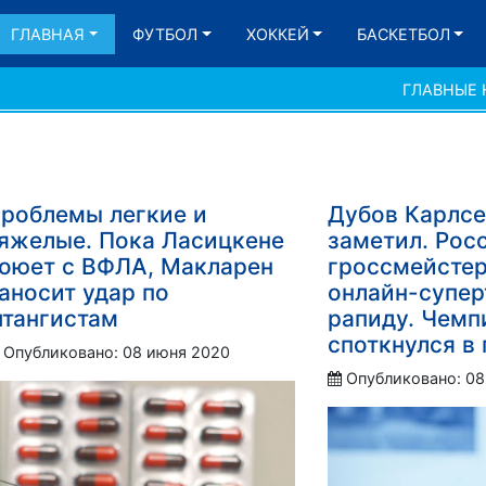
ГЛАВНАЯ
ФУТБОЛ
ХОККЕЙ
БАСКЕТБОЛ
ГЛАВНЫЕ
роблемы легкие и
Дубов Карлсе
яжелые. Пока Ласицкене
заметил. Рос
оюет с ВФЛА, Макларен
гроссмейстер
аносит удар по
онлайн-супер
тангистам
рапиду. Чемп
споткнулся в
Опубликовано: 08 июня 2020
Опубликовано: 08