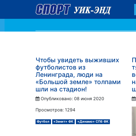
Чтобы увидеть выживших
П
футболистов из
т
Ленинграда, люди на
в
«Большой земле» толпами
н
шли на стадион!
ш
Опубликовано: 08 июня 2020
Просмотров: 1294
Футбол
«Зенит» ФК
«Динамо» СПб ФК