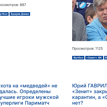
росмотров: 887
утбол
Бушуев Денис
Просмотров: 1125
Футбол
«Зенит» ФК
В
хота на «медведей» не
Юрий ГАВРИЛ
далась. Определены
«Зенит» закр
учшие игроки мужской
карантин, а «
уперлиги Париматч
нет?