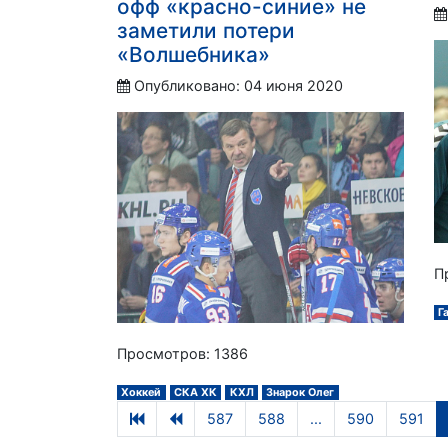
офф «красно-синие» не
заметили потери
«Волшебника»
Опубликовано: 04 июня 2020
П
Г
Просмотров: 1386
Хоккей
СКА ХК
КХЛ
Знарок Олег
587
588
...
590
591