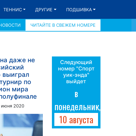
ТЕННИС
ДРУГИЕ
ПОДШИВКА
 НОВОСТИ
ЧИТАЙТЕ В СВЕЖЕМ НОМЕРЕ
на даже не
Следующий
сийский
номер "Спорт
 выиграл
уик-энда"
турнир по
выйдет
ион мира
в
 полуфинале
понедельник,
 июня 2020
10 августа