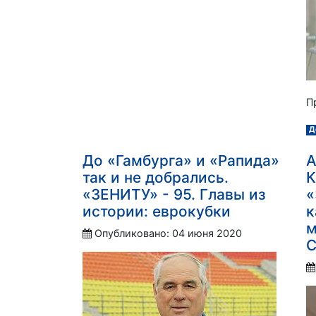
П
Д
До «Гамбурга» и «Рапида»
А
так и не добрались.
К
«ЗЕНИТУ» - 95. Главы из
«
истории: еврокубки
к
м
Опубликовано: 04 июня 2020
С