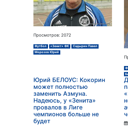
Просмотров: 2072
Футбол
«Зенит» ФК
Садырин Павел
Морозов Юрий
П
Ф
Б
Юрий БЕЛОУС: Кокорин
Д
может полностью
п
заменить Азмуна.
«
Надеюсь, у «Зенита»
н
провалов в Лиге
а
чемпионов больше не
ч
будет