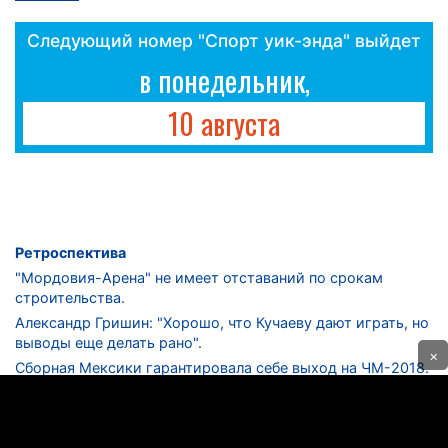
Следующий номер "Спорт уик-энда" выйдет
в понедельник,
10 августа
Ретроспектива
"Мордовия-Арена" не имеет отставаний по срокам
строительства.
Александр Гришин: "Хорошо, что Кучаеву дают играть, но
выводы еще делать рано".
×
Сборная Мексики гарантировала себе выход на ЧМ-2018.
Дмитрий Сычев: "Безусловно, "Лужники" - лучший
стадион в стране".
ФНЛ. "Спартак-2" в меньшинстве проиграл "Лучу-