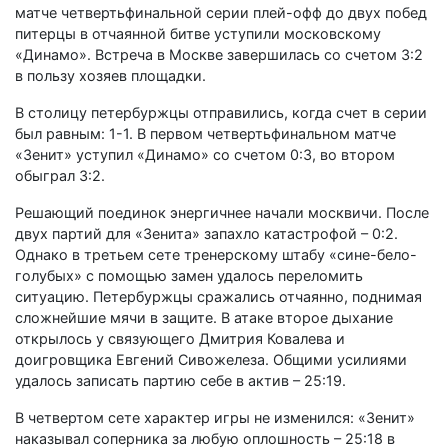
матче четвертьфинальной серии плей-офф до двух побед
питерцы в отчаянной битве уступили московскому
«Динамо». Встреча в Москве завершилась со счетом 3:2
в пользу хозяев площадки.
В столицу петербуржцы отправились, когда счет в серии
был равным: 1-1. В первом четвертьфинальном матче
«Зенит» уступил «Динамо» со счетом 0:3, во втором
обыграл 3:2.
Решающий поединок энергичнее начали москвичи. После
двух партий для «Зенита» запахло катастрофой – 0:2.
Однако в третьем сете тренерскому штабу «сине-бело-
голубых» с помощью замен удалось переломить
ситуацию. Петербуржцы сражались отчаянно, поднимая
сложнейшие мячи в защите. В атаке второе дыхание
открылось у связующего Дмитрия Ковалева и
доигровщика Евгений Сивожелеза. Общими усилиями
удалось записать партию себе в актив – 25:19.
В четвертом сете характер игры не изменился: «Зенит»
наказывал соперника за любую оплошность – 25:18 в