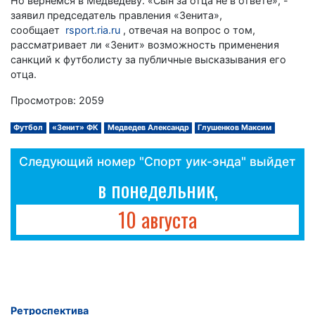
Но вернёмся в Медведеву. «Сын за отца не в ответе», -
заявил председатель правления «Зенита»,
сообщает
rsport.ria.ru
, отвечая на вопрос о том,
рассматривает ли «Зенит» возможность применения
санкций к футболисту за публичные высказывания его
отца.
Просмотров: 2059
Футбол
«Зенит» ФК
Медведев Александр
Глушенков Максим
Следующий номер "Спорт уик-энда" выйдет
в понедельник,
10 августа
Ретроспектива