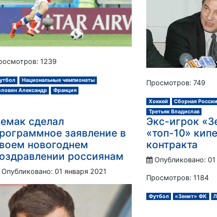
росмотров: 1239
утбол
Национальные чемпионаты
Просмотров: 749
оловин Александр
Франция
Хоккей
Сборная России
Третьяк Владислав
емак сделал
Экс-игрок «Зе
рограммное заявление в
«топ-10» кип
воем новогоднем
контракта
оздравлении россиянам
Опубликовано: 01
Опубликовано: 01 января 2021
Просмотров: 1184
Футбол
«Зенит» ФК
Л