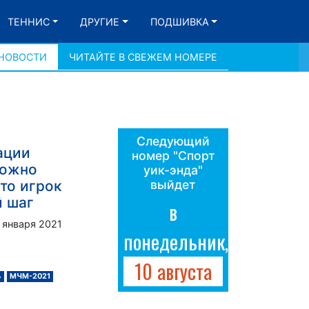
ТЕННИС
ДРУГИЕ
ПОДШИВКА
 НОВОСТИ
ЧИТАЙТЕ В СВЕЖЕМ НОМЕРЕ
Следующий
ации
номер "Спорт
ложно
уик-энда"
что игрок
выйдет
й шаг
в
 января 2021
понедельник,
10 августа
ь
МЧМ-2021