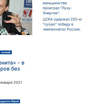
меньшинстве
проиграл "Лучу-
Энергии".
ЦСКА одержал 250-ю
"сухую" победу в
чемпионатах России.
 хоккей
нита» - в
еров без
 января 2021
одыгин Юрий