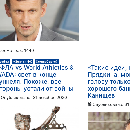
росмотров: 1440
утбол
«Зенит» ФК
Семак Сергей
ФЛА vs World Athletics &
«Такие идеи, 
ADA: свет в конце
Прядкина, мо
уннеля. Похоже, все
голову тольк
тороны устали от войны
хорошего банк
Канищев
Опубликовано: 31 декабря 2020
Опубликовано: 31