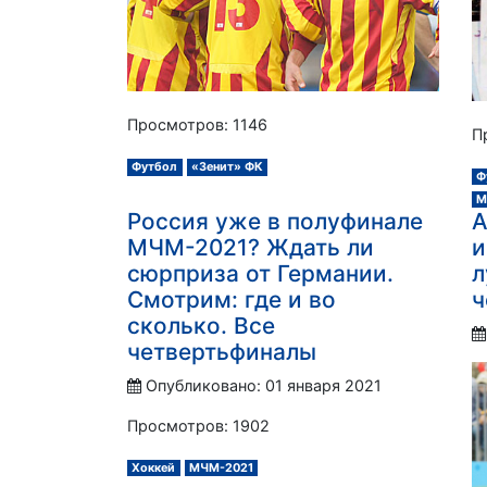
Просмотров: 1146
П
Футбол
«Зенит» ФК
Ф
М
Россия уже в полуфинале
А
МЧМ-2021? Ждать ли
и
сюрприза от Германии.
л
Смотрим: где и во
ч
сколько. Все
четвертьфиналы
Опубликовано: 01 января 2021
Просмотров: 1902
Хоккей
МЧМ-2021