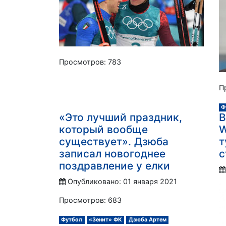
Просмотров: 783
П
Ф
«Это лучший праздник,
В
который вообще
W
существует». Дзюба
т
записал новогоднее
с
поздравление у елки
Опубликовано: 01 января 2021
Просмотров: 683
Футбол
«Зенит» ФК
Дзюба Артем