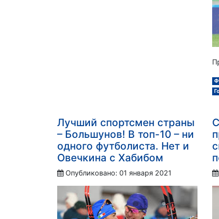
П
Ф
Г
Лучший спортсмен страны
С
– Большунов! В топ-10 – ни
п
одного футболиста. Нет и
с
Овечкина с Хабибом
п
Опубликовано: 01 января 2021