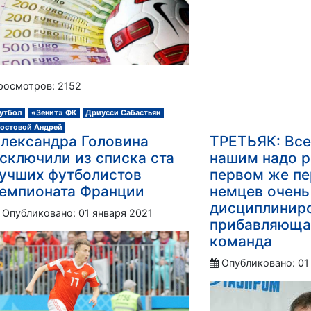
росмотров: 2152
утбол
«Зенит» ФК
Дриусси Сабастьян
остовой Андрей
лександра Головина
ТРЕТЬЯК: Вс
сключили из списка ста
нашим надо р
учших футболистов
первом же пе
емпионата Франции
немцев очень
дисциплиниро
Опубликовано: 01 января 2021
прибавляюща
команда
Опубликовано: 01