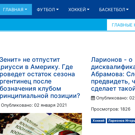
ГЛАВНАЯ
ФУТБОЛ
ХОККЕЙ
БАСКЕТБОЛ
ГЛАВНЫЕ
Зенит» не отпустит
Ларионов - о
риусси в Америку. Где
дисквалифик
роведет остаток сезона
Абрамова: С
ргентинец после
предвидеть, 
бозначения клубом
сделает тако
ринципиальной позиции?
Опубликовано: 02
Опубликовано: 02 января 2021
Просмотров: 1826
Хоккей
Ларионов Игор