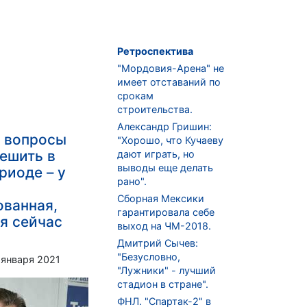
Ретроспектива
"Мордовия-Арена" не
имеет отставаний по
срокам
строительства.
Александр Гришин:
е вопросы
"Хорошо, что Кучаеву
ешить в
дают играть, но
выводы еще делать
риоде – у
рано".
Сборная Мексики
ванная,
гарантировала себе
я сейчас
выход на ЧМ-2018.
Дмитрий Сычев:
"Безусловно,
 января 2021
"Лужники" - лучший
стадион в стране".
ФНЛ. "Спартак-2" в