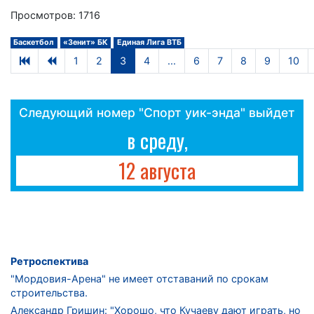
Просмотров: 1716
Баскетбол
«Зенит» БК
Единая Лига ВТБ
1
2
3
4
...
6
7
8
9
10
Следующий номер "Спорт уик-энда" выйдет
в среду,
12 августа
Ретроспектива
"Мордовия-Арена" не имеет отставаний по срокам
строительства.
Александр Гришин: "Хорошо, что Кучаеву дают играть, но