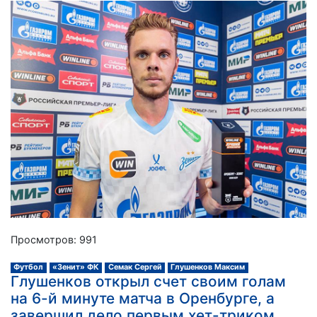
Просмотров: 991
Футбол
«Зенит» ФК
Семак Сергей
Глушенков Максим
Глушенков открыл счет своим голам
на 6-й минуте матча в Оренбурге, а
завершил дело первым хет-триком