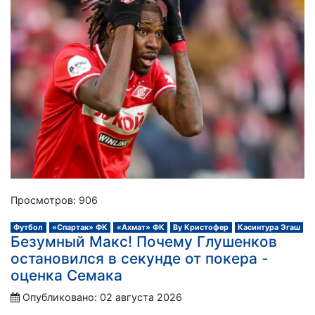
Просмотров: 906
Футбол
«Спартак» ФК
«Ахмат» ФК
Ву Кристофер
Касинтура Эгаш
Безумный Макс! Почему Глушенков
остановился в секунде от покера -
оценка Семака
Опубликовано: 02 августа 2026