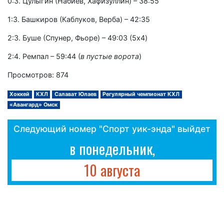
0:3. Цулыгин (Набиев, Хафизуллин) – 38:55
1:3. Башкиров (Каблуков, Верба) – 42:35
2:3. Буше (Спунер, Фьоре) – 49:03 (5x4)
2:4. Ремпал – 59:44 (
в пустые ворота
)
Просмотров: 874
Хоккей
КХЛ
Салават Юлаев
Регулярный чемпионат КХЛ
«Авангард» Омск
Следующий номер "Спорт уик-энда" выйдет
в понедельник,
10 августа