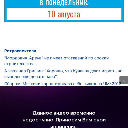
в понедельник,
10 августа
Ретроспектива
"Мордовия-Арена" не имеет отставаний по срокам
строительства.
Александр Гришин: "Хорошо, что Кучаеву дают играть, но
выводы еще делать рано".
×
Сборная Мексики гарантировала себе выход на ЧМ-2018.
Дмитрий Сычев: "Безусловно, "Лужники" - лучший
стадион в стране".
ФНЛ. "Спартак-2" в меньшинстве проиграл "Лучу-
Энергии".
ЦСКА одержал 250-ю "сухую" победу в чемпионатах
России.