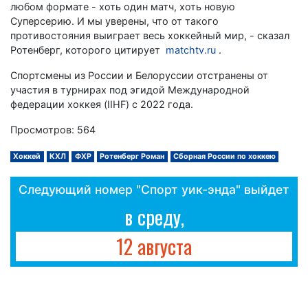
любом формате - хоть один матч, хоть новую
Суперсерию. И мы уверены, что от такого
противостояния выиграет весь хоккейный мир, - сказал
Ротенберг, которого цитирует
matchtv.ru
.
Спортсмены из России и Белоруссии отстранены от
участия в турнирах под эгидой Международной
федерации хоккея (IIHF) с 2022 года.
Просмотров: 564
Хоккей
КХЛ
ФХР
Ротенберг Роман
Сборная России по хоккею
Следующий номер "Спорт уик-энда" выйдет
в среду,
12 августа