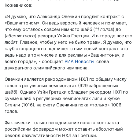
Кожевников:
«Я думаю, что Александр Овечкин продлит контракт с
«Вашингтоном». Он ведь взрослый человек и понимает,
что ему осталось совсем немного шайб (
11 голов
) до
(
абсолютного
) рекорда Уэйна Гретцки. И в городе все его
любят. Главное, чтобы у него не было травм. Я думаю, что
клуб стопроцентно подпишет с ним новый контракт, это
ведь надо в том числе и для рекламы «Вашингтона», и
всего города», - сообщает
РИА Новости
слова
двукратного олимпийского чемпиона.
Овечкин является рекордсменом НХЛ по общему числу
голов в регулярных чемпионатах (929 заброшенных
шайб). Однако Уэйн Гретцки обладает рекордом НХЛ по
сумме шайб в регулярных чемпионатах лиги и Кубке
Стэнли (1016), на счету Овечкина пока «только» 1006
голов.
Фактически только неподписание нового контракта
российским форвардом может оставить абсолютный
рекорд результативности НХЛ за Гретцки.