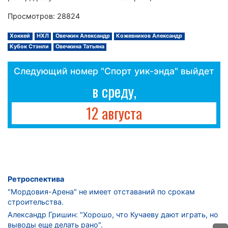
Просмотров: 28824
Хоккей
НХЛ
Овечкин Александр
Кожевников Александр
Кубок Стэнли
Овечкина Татьяна
Следующий номер "Спорт уик-энда" выйдет
в среду,
12 августа
Ретроспектива
"Мордовия-Арена" не имеет отставаний по срокам
строительства.
Александр Гришин: "Хорошо, что Кучаеву дают играть, но
выводы еще делать рано".