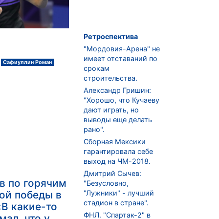
Ретроспектива
"Мордовия-Арена" не
имеет отставаний по
Сафиуллин Роман
срокам
строительства.
Александр Гришин:
"Хорошо, что Кучаеву
дают играть, но
выводы еще делать
рано".
Сборная Мексики
гарантировала себе
выход на ЧМ-2018.
Дмитрий Сычев:
в по горячим
"Безусловно,
"Лужники" - лучший
ой победы в
стадион в стране".
«В какие-то
ФНЛ. "Спартак-2" в
мал, что у