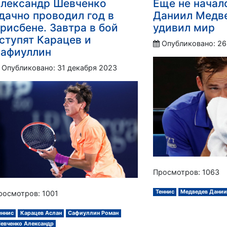
лександр Шевченко
Еще не началс
дачно проводил год в
Даниил Медв
рисбене. Завтра в бой
удивил мир
ступят Карацев и
Опубликовано: 26
афиуллин
Опубликовано: 31 декабря 2023
Просмотров: 1063
Теннис
Медведев Дани
росмотров: 1001
еннис
Карацев Аслан
Сафиуллин Роман
евченко Александр