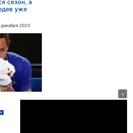
я сезон, а
едев уже
 декабря 2023
×
ил