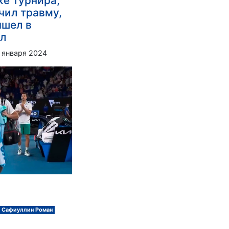
ке турнира,
чил травму,
ышел в
ал
 января 2024
Сафиуллин Роман