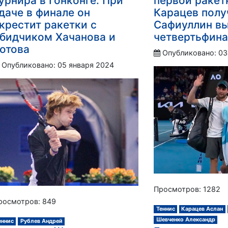
урнира в Гонконге. При
первой ракет
даче в финале он
Карацев полу
крестит ракетки с
Сафиуллин в
бидчиком Хачанова и
четвертьфин
отова
Опубликовано: 03
Опубликовано: 05 января 2024
Просмотров: 1282
росмотров: 849
Теннис
Карацев Аслан
Шевченко Александр
еннис
Рублев Андрей