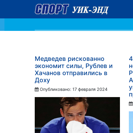
Медведев рискованно
4
экономит силы, Рублев и
н
Хачанов отправились в
Р
Доху
А
у
Опубликовано: 17 февраля 2024
п