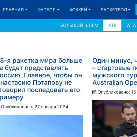
ГЛАВНАЯ
ФУТБОЛ
ХОККЕЙ
БАСКЕТБОЛ
БОЛЬШОЙ ШЛЕМ
АТР
WTA
8-я ракетка мира больше
Один минус, 
е будет представлять
– стартовые 
оссию. Главное, чтобы он
мужского ту
настасию Потапову не
Australian Op
говорил последовать его
Опубликовано: 16
римеру
Опубликовано: 27 января 2024