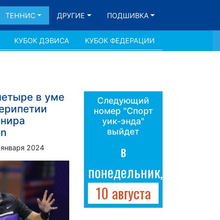
ТЕННИС
ДРУГИЕ
ПОДШИВКА
КУБОК ДЭВИСА
КУБОК ФЕДЕРАЦИИ
четыре в уме
Следующий
перипетии
номер "Спорт
рнира
уик-энда"
en
выйдет
в
 января 2024
понедельник,
10 августа