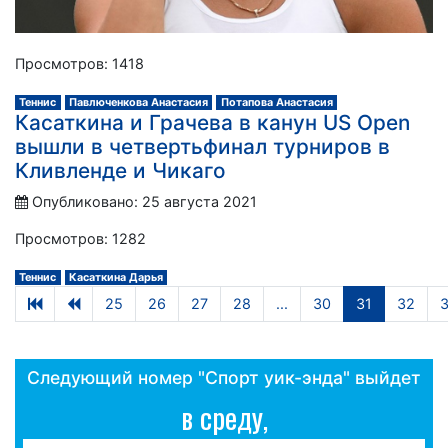
Просмотров: 1418
Теннис
Павлюченкова Анастасия
Потапова Анастасия
Касаткина и Грачева в канун US Open
вышли в четвертьфинал турниров в
Кливленде и Чикаго
Опубликовано: 25 августа 2021
Просмотров: 1282
Теннис
Касаткина Дарья
25
26
27
28
...
30
31
32
Следующий номер "Спорт уик-энда" выйдет
в среду,