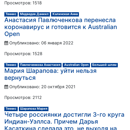
Просмотров: 1518
Теннис
Медведев Даниил
Калинская Анна
Анастасия Павлюченкова перенесла
коронавирус и готовится к Australian
Open
Опубликовано: 06 января 2022
Просмотров: 1528
Теннис
Павлюченкова Анастасия
Australian Open
Большой шлем
Мария Шарапова: уйти нельзя
вернуться
Опубликовано: 20 октября 2021
Просмотров: 2112
Теннис
Шарапова Мария
Четыре россиянки достигли 3-го круга
Индиан-Уэллса. Причем Дарья
Касаткина сделала это, не выходя на