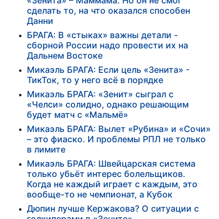
«Зенита» – Маммама. Но он не смог
сделать то, на что оказался способен
Данни
БРАГА: В «стыках» важны детали -
сборной России надо провести их на
Дальнем Востоке
Микаэль БРАГА: Если цель «Зенита» -
ТикТок, то у него всё в порядке
Микаэль БРАГА: «Зенит» сыграл с
«Челси» солидно, однако решающим
будет матч с «Мальмё»
Микаэль БРАГА: Вылет «Рубина» и «Сочи»
– это фиаско. И проблемы РПЛ не только
в лимите
Микаэль БРАГА: Швейцарская система
только убьёт интерес болельщиков.
Когда не каждый играет с каждым, это
вообще-то не чемпионат, а Кубок
Дюпин лучше Кержакова? О ситуации с
голкиперами в «Зените»