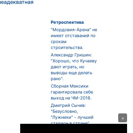
неадекватная
Ретроспектива
"Мордовия-Арена" не
имеет отставаний по
срокам
строительства.
Александр Гришин:
"Хорошо, что Кучаеву
дают играть, но
выводы еще делать
рано".
Сборная Мексики
гарантировала себе
выход на ЧМ-2018.
Дмитрий Сычев:
"Безусловно,
"Лужники" - лучший
×
стадион в стране".
ФНЛ. "Спартак-2" в