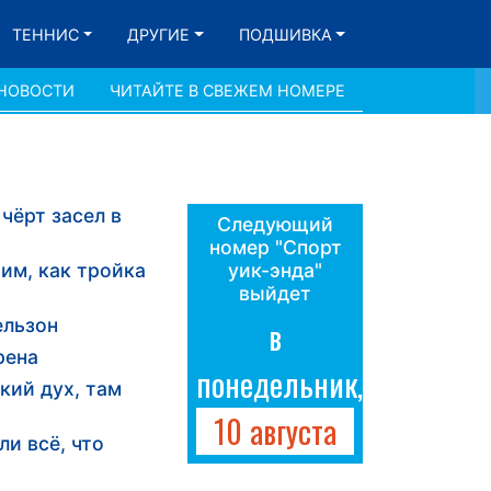
ТЕННИС
ДРУГИЕ
ПОДШИВКА
 НОВОСТИ
ЧИТАЙТЕ В СВЕЖЕМ НОМЕРЕ
чёрт засел в
Следующий
номер "Спорт
им, как тройка
уик-энда"
выйдет
ельзон
в
рена
понедельник,
кий дух, там
10 августа
и всё, что