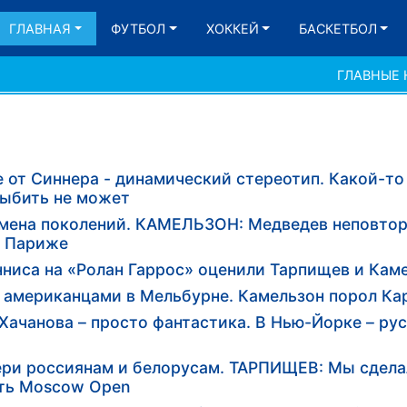
ГЛАВНАЯ
ФУТБОЛ
ХОККЕЙ
БАСКЕТБОЛ
ГЛАВНЫЕ
т Синнера - динамический стереотип. Какой-то 
выбить не может
мена поколений. КАМЕЛЬЗОН: Медведев неповтор
в Париже
ниса на «Ролан Гаррос» оценили Тарпищев и Кам
с американцами в Мельбурне. Камельзон порол Ка
чанова – просто фантастика. В Нью-Йорке – рус
ери россиянам и белорусам. ТАРПИЩЕВ: Мы сделал
ть Moscow Open