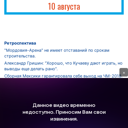
10 августа
Ретроспектива
"Мордовия-Арена" не имеет отставаний по срокам
строительства.
Александр Гришин: "Хорошо, что Кучаеву дают играть, но
выводы еще делать рано".
×
Сборная Мексики гарантировала себе выход на ЧМ-2018.
Дмитрий Сычев: "Безусловно, "Лужники" - лучший
стадион в стране".
ФНЛ. "Спартак-2" в меньшинстве проиграл "Лучу-
Энергии".
ЦСКА одержал 250-ю "сухую" победу в чемпионатах
России.