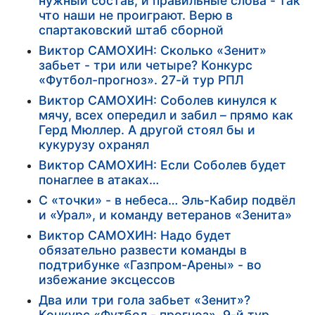
нужный состав, и правильные слова - так
что наши не проиграют. Верю в
спартаковский штаб сборной
Виктор САМОХИН: Сколько «Зенит»
забьет - три или четыре? Конкурс
«Футбол-прогноз». 27-й тур РПЛ
Виктор САМОХИН: Соболев кинулся к
мячу, всех опередил и забил – прямо как
Герд Мюллер. А другой стоял бы и
кукурузу охранял
Виктор САМОХИН: Если Соболев будет
понаглее в атаках…
С «точки» - в небеса… Эль-Кабир подвёл
и «Урал», и команду ветеранов «Зенита»
Виктор САМОХИН: Надо будет
обязательно развести команды в
подтрибунке «Газпром-Арены» - во
избежание эксцессов
Два или три гола забьет «Зенит»?
Конкурс «Футбол - прогноз». 9-й тур