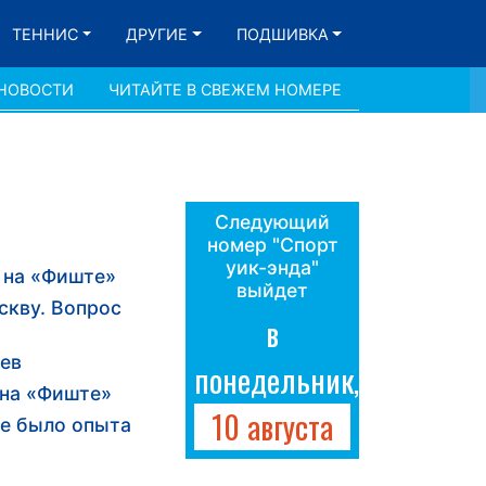
ТЕННИС
ДРУГИЕ
ПОДШИВКА
 НОВОСТИ
ЧИТАЙТЕ В СВЕЖЕМ НОМЕРЕ
Следующий
номер "Спорт
уик-энда"
 на «Фиште»
выйдет
скву. Вопрос
в
еев
понедельник,
 на «Фиште»
10 августа
не было опыта