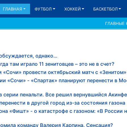
ГЛАВНАЯ
ФУТБОЛ
ХОККЕЙ
БАСКЕТБОЛ
ГЛАВНЫЕ
 обсуждается, однако…
да там играло 11 зенитовцев – это не в счет?
и «Сочи» провести октябрьский матч с «Зенитом»
ии «Сочи» - «Спартак» планируют перенести в Мо
в серии пенальти. Все решил вернувшийся Акинф
перенести в другой город из-за состояния газона
на «Фишт» - о катастрофе с газоном: «В России 
омила команду Валерия Карпина. Сенсация?