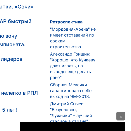
пытки. «Сочи»
ВАР быстрый
Ретроспектива
"Мордовия-Арена" не
имеет отставаний по
ую зону
срокам
мпионата.
строительства.
Александр Гришин:
т лидеров
"Хорошо, что Кучаеву
дают играть, но
выводы еще делать
рано".
Сборная Мексики
гарантировала себе
 нелегко в РПЛ
выход на ЧМ-2018.
Дмитрий Сычев:
 5 лет!
"Безусловно,
"Лужники" - лучший
×
стадион в стране".
ФНЛ. "Спартак-2" в