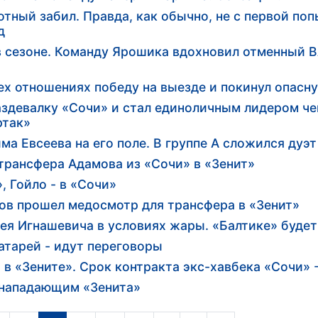
отный забил. Правда, как обычно, не с первой по
д
 в сезоне. Команду Ярошика вдохновил отменный 
ех отношениях победу на выезде и покинул опасн
раздевалку «Сочи» и стал единоличным лидером че
ртак»
а Евсеева на его поле. В группе А сложился дуэ
 трансфера Адамова из «Сочи» в «Зенит»
, Гойло - в «Сочи»
ов прошел медосмотр для трансфера в «Зенит»
ея Игнашевича в условиях жары. «Балтике» будет
атарей - идут переговоры
 «Зените». Срок контракта экс-хавбека «Сочи» -
-нападающим «Зенита»