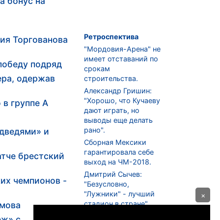
а бонус на
Ретроспектива
рия Торгованова
"Мордовия-Арена" не
имеет отставаний по
победу подряд
срокам
ера, одержав
строительства.
Александр Гришин:
"Хорошо, что Кучаеву
в группе А
дают играть, но
выводы еще делать
рано".
едведями» и
Сборная Мексики
гарантировала себе
тче брестский
выход на ЧМ-2018.
Дмитрий Сычев:
их чемпионов -
"Безусловно,
"Лужники" - лучший
×
стадион в стране".
имова
ФНЛ. "Спартак-2" в
еж» с