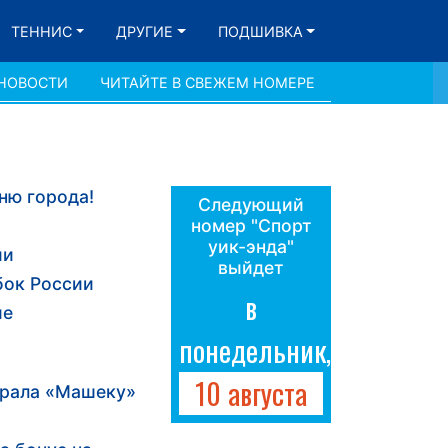
ТЕННИС
ДРУГИЕ
ПОДШИВКА
 НОВОСТИ
ЧИТАЙТЕ В СВЕЖЕМ НОМЕРЕ
ню города!
Следующий
номер "Спорт
уик-энда"
ии
выйдет
бок России
в
ые
понедельник,
10 августа
грала «Машеку»