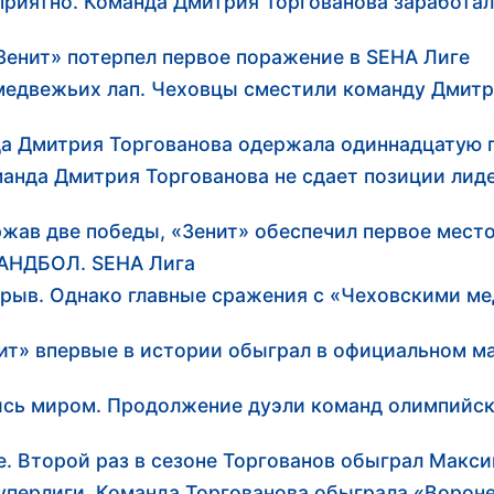
приятно. Команда Дмитрия Торгованова заработал
Зенит» потерпел первое поражение в SEHA Лиге
 медвежьих лап. Чеховцы сместили команду Дмит
да Дмитрия Торгованова одержала одиннадцатую 
анда Дмитрия Торгованова не сдает позиции лид
ав две победы, «Зенит» обеспечил первое место 
 ГАНДБОЛ. SEHA Лига
ерыв. Однако главные сражения с «Чеховскими м
т» впервые в истории обыграл в официальном ма
ись миром. Продолжение дуэли команд олимпийск
е. Второй раз в сезоне Торгованов обыграл Макс
уперлиги. Команда Торгованова обыграла «Ворон