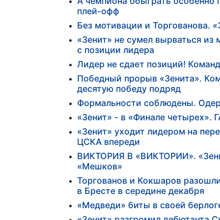
А чемпиона обыграть особенно 
плей-офф
Без мотивации и Торгованова. «
«Зенит» не сумел вырваться из
с позиции лидера
Лидер не сдает позиций! Коман
Победный прорыв «Зенита». Ком
десятую победу подряд
Формальности соблюдены. Одерж
«Зенит» - в «Финале четырех».
«Зенит» уходит лидером на пер
ЦСКА впереди
ВИКТОРИЯ В «ВИКТОРИИ». «Зени
«Мешков»
Торгованов и Кокшаров разошл
в Бресте в середине декабря
«Медведи» биты в своей берлог
«Зенит» разгромил дебютанта С