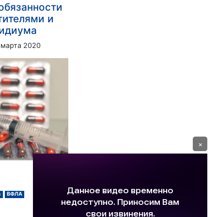
обязанности
тителями и
зидиума
 марта 2020
×
а
ВФЛА