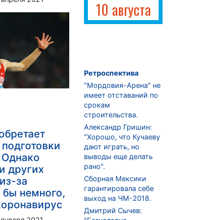
10 августа
Ретроспектива
"Мордовия-Арена" не
имеет отставаний по
срокам
строительства.
Александр Гришин:
обретает
"Хорошо, что Кучаеву
 подготовки
дают играть, но
 Однако
выводы еще делать
рано".
и других
Сборная Мексики
 из-за
гарантировала себе
 бы немного,
выход на ЧМ-2018.
коронавирус
Дмитрий Сычев:
 января 2021