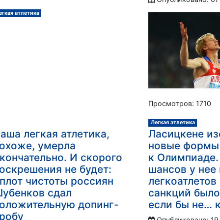
егкая атлетика
Просмотров: 1710
Легкая атлетика
аша легкая атлетика,
Ласицкене из
охоже, умерла
новые формы
кончательно. И скорого
к Олимпиаде.
оскрешения не будет:
шансов у нее 
плот чистоты россиян
легкоатлетов
убенков сдал
санкций было
оложительную допинг-
если бы не… 
робу
Опубликовано: 19