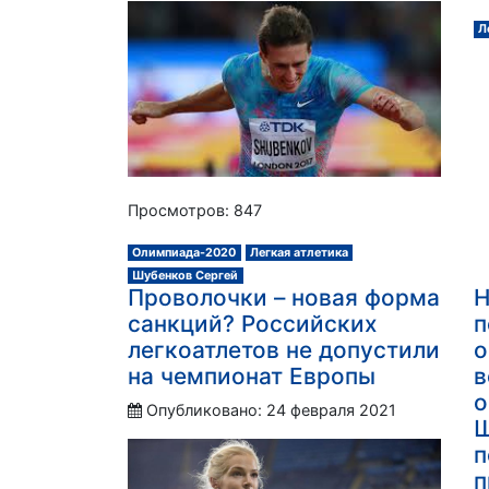
Л
Просмотров: 847
Олимпиада-2020
Легкая атлетика
Шубенков Сергей
Проволочки – новая форма
Н
санкций? Российских
п
легкоатлетов не допустили
о
на чемпионат Европы
в
о
Опубликовано: 24 февраля 2021
Ш
п
п