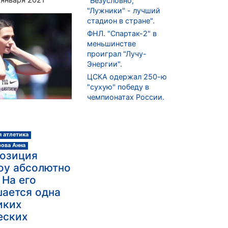
"Безусловно,
"Лужники" - лучший
стадион в стране".
ФНЛ. "Спартак-2" в
меньшинстве
проиграл "Лучу-
Энергии".
ЦСКА одержал 250-ю
"сухую" победу в
чемпионатах России.
я атлетика
ова Анна
Позиция
оу абсолютно
 На его
шается одна
иких
еских