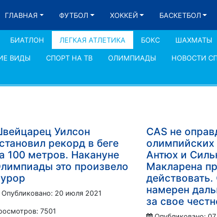
ГЛАВНАЯ
ФУТБОЛ
ХОККЕЙ
БАСКЕТБОЛ
БИАТЛОН
ЛЕГКАЯ АТЛЕТИКА
БОКС
ШАХМАТЫ
ИЕ ВИДЫ
СПОРТ НА ТВ
ОЛИМПИАДЫ
НОВОСТИ С
вейцарец Уилсон
CAS не оправ
становил рекорд в беге
олимпийских
а 100 метров. Накануне
Антюх и Силь
лимпиады это произвело
Макларена п
урор
действовать.
намерен даль
Опубликовано: 20 июля 2021
за свое чест
росмотров: 7501
Опубликовано: 07