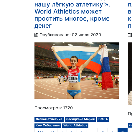
нашу лёгкую атлетику!».
п
World Athletics может
в
простить многое, кроме
к
денег
п
Опубликовано: 02 июля 2020
Просмотров: 1720
П
Легкая атлетика
Ласицкене Мария
ВФЛА
Л
Коу Себастьян
World Athletics