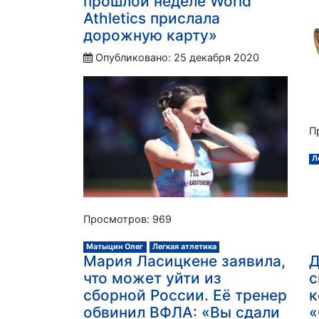
прошлой неделе World
Athletics прислала
дорожную карту»
Опубликовано: 25 декабря 2020
П
Л
Просмотров: 969
Матыцин Олег
Легкая атлетика
Мария Ласицкене заявила,
Д
что может уйти из
с
сборной России. Её тренер
к
обвинил ВФЛА: «Вы сдали
«