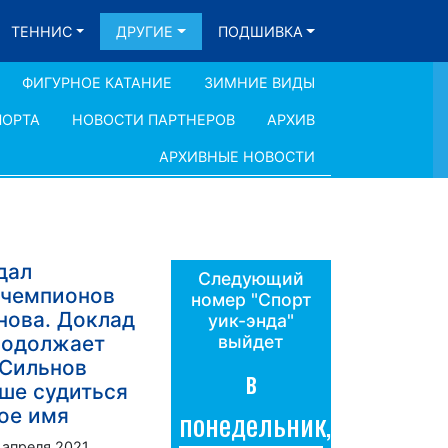
ТЕННИС
ДРУГИЕ
ПОДШИВКА
ФИГУРНОЕ КАТАНИЕ
ЗИМНИЕ ВИДЫ
ПОРТА
НОВОСТИ ПАРТНЕРОВ
АРХИВ
АРХИВНЫЕ НОВОСТИ
дал
Следующий
 чемпионов
номер "Спорт
нова. Доклад
уик-энда"
родолжает
выйдет
 Сильнов
в
ше судиться
ное имя
понедельник,
 апреля 2021