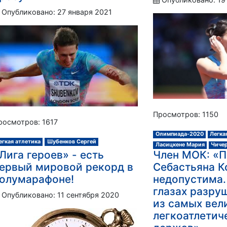
Опубликовано: 27 января 2021
Просмотров: 1150
росмотров: 1617
Олимпиада-2020
Легка
егкая атлетика
Шубенков Сергей
Ласицкене Мария
Чичер
Лига героев» - есть
Член МОК: «
ервый мировой рекорд в
Себастьяна К
олумарафоне!
недопустима.
глазах разру
Опубликовано: 11 сентября 2020
из самых вел
легкоатлетич