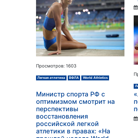
Просмотров: 1603
П
Легкая атлетика
ВФЛА
World Athletics
Л
Министр спорта РФ с
«
оптимизмом смотрит на
п
перспективы
п
восстановления
российской легкой
атлетики в правах: «На