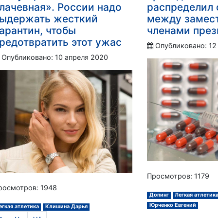
лачевная». России надо
распределил 
ыдержать жесткий
между замес
арантин, чтобы
членами пре
редотвратить этот ужас
Опубликовано: 12
Опубликовано: 10 апреля 2020
Просмотров: 1179
росмотров: 1948
Допинг
Легкая атлетик
Юрченко Евгений
егкая атлетика
Клишина Дарья