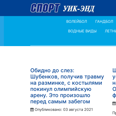
ВОЛЕЙБОЛ
ГАНДБОЛ
ВОДНЫЕ ВИДЫ
ЛЕТН
Обидно до слез:
Ш
Шубенков, получив травму
у
на разминке, с костылями
н
покинул олимпийскую
О
арену. Это произошло
ф
перед самым забегом
Опубликовано: 03 августа 2021
П