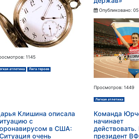
держав»
Опубликовано: 05
росмотров: 1145
егкая атлетика
Лига героев
Просмотров: 1449
Легкая атлетика
арья Клишина описала
Команда Юрч
итуацию с
начинает
оронавирусом в США:
действовать.
Ситуация очень
президент В